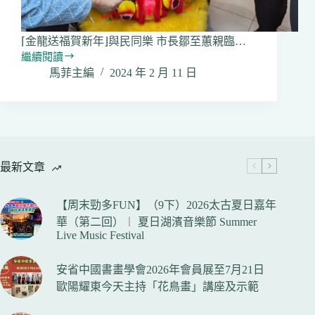
⌈金龍送福賀新年⌋與民同樂 市長鄒至蕙親臨…
繼續閱讀
大
馬菲主編
2024 年 2 月 11 日
年
初
一
天
氣
佳
最新文章
商
場
人
【周末勁多FUN】（9下）2026太古夏日嘉年
潮
華（第二回）︱ 夏日湖濱音樂節 Summer
春
Live Music Festival
節
濃
安省中國書畫學會2026年會員展至7月21日
歐陽耀東今天主持「花鳥畫」講座及示範