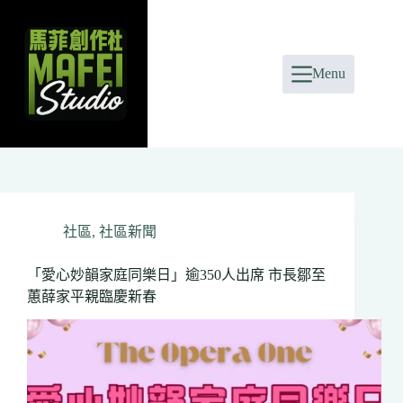
Skip
to
content
Menu
社區
,
社區新聞
「愛心妙韻家庭同樂日」逾350人出席 市長鄒至
蕙薛家平親臨慶新春