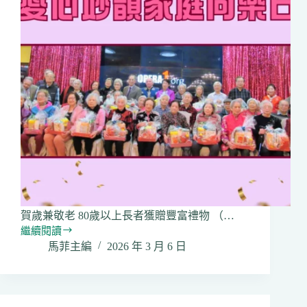
賀歲兼敬老 80歲以上長者獲贈豐富禮物 （…
繼續閱讀
「愛
馬菲主編
2026 年 3 月 6 日
心
妙
韻
家