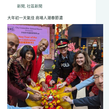
庭
同
新聞
,
社區新聞
樂
日」
大年初一天氣佳 商場人潮春節濃
逾
350
人
出
席
市
長
鄒
至
蕙
薛
家
平
親
臨
慶
新
春