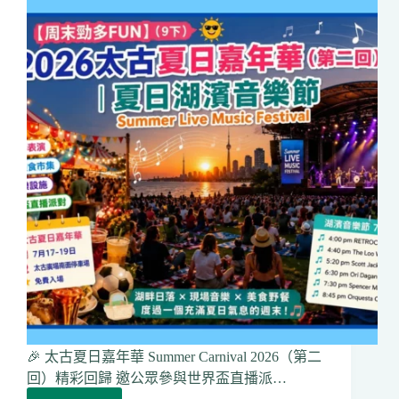
展
至
7
月
21
日
歐
陽
耀
東
今
天
主
持
「花
鳥
畫」
講
座
🎉 太古夏日嘉年華 Summer Carnival 2026（第二
及
回）精彩回歸 邀公眾參與世界盃直播派…
示