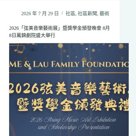
旅》
（4）：
2026 年 7 月 29 日
社區
,
社區新聞
,
藝術
The
ONE
•
2026「弦美音樂藝術展」暨獎學金頒發晚會 8月
Woodstock
8日萬錦劇院盛大舉行
&
Friends
盛
夏
運
動
會