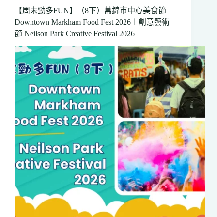
協
【周末勁多FUN】（8下）萬錦市中心美食節
會
Downtown Markham Food Fest 2026︱創意藝術
「2026
會
節 Neilson Park Creative Festival 2026
員
作
品
展」
文
化
中
心
舉
行
展
期
至
7
月
16
日