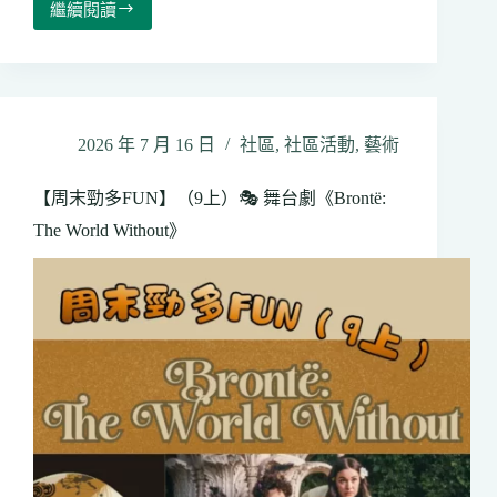
範
繼續閱讀
【周
末
勁
多
FUN】
（9
2026 年 7 月 16 日
社區
,
社區活動
,
藝術
下）
2026
【周末勁多FUN】（9上）🎭 舞台劇《Brontë:
太
古
The World Without》
夏
日
嘉
年
華
（第
二
回）
︱
夏
日