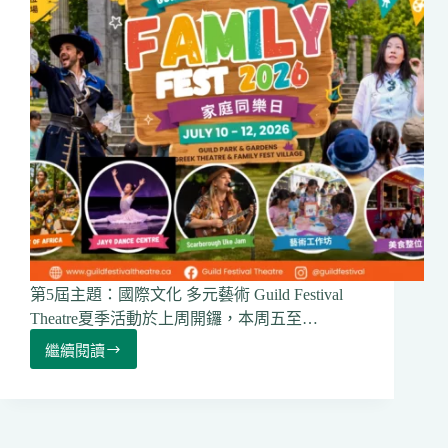
Markham
Food
Fest
2026
︱
創
意
藝
術
節
Neilson
Park
Creative
Festival
2026
第5屆主題：國際文化 多元藝術 Guild Festival
Theatre夏季活動於上周開鑼，本周五至…
繼續閱讀
【周
末
勁
多
FUN】