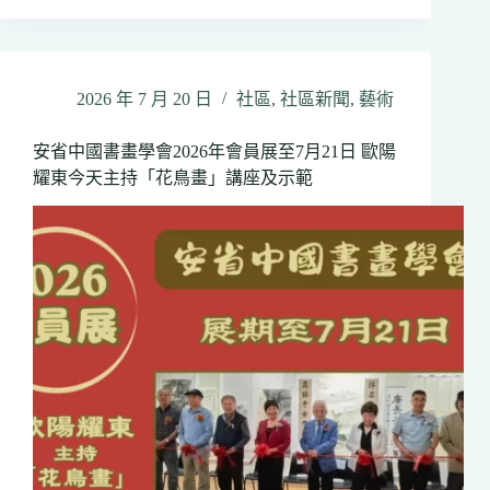
市
區
域
議
2026 年 7 月 20 日
社區
,
社區新聞
,
藝術
員
何
安省中國書畫學會2026年會員展至7月21日 歐陽
胡
耀東今天主持「花鳥畫」講座及示範
景
宣
布
競
逐
連
任
正
式
啟
動
選
舉
工