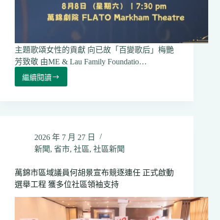
主題歌頌女性的貢獻 向已故「百變歌后」梅艷
芳致敬 由ME & Lau Family Foundatio…
繼續閱讀
2026「弦
美
音
樂
藝
術
2026 年 7 月 27 日
展」
新聞
,
省市
,
社區
,
社區新聞
暨
獎
萬錦市區域議員何胡景宣布競逐連任 正式啟動
學
金
選舉工程 獲多位社區領袖支持
頒
發
晚