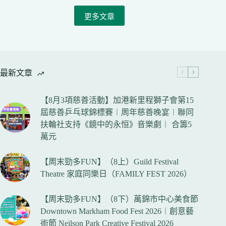
（8
更多文章
上）
Guild
Festival
Theatre
家
庭
最新文章
同
樂
日
【8月3項慈善活動】加港新里程獅子會第15
（FAMILY
屆慈善乒乓球錦標賽︱周年慈善晚宴︱聯同
FEST
扶輪社支持《鏡中的永恒》音樂劇︱ 合籌5
2026）
萬元
【周末勁多FUN】（8上）Guild Festival
Theatre 家庭同樂日（FAMILY FEST 2026）
【周末勁多FUN】（8下）萬錦市中心美食節
Downtown Markham Food Fest 2026︱創意藝
術節 Neilson Park Creative Festival 2026