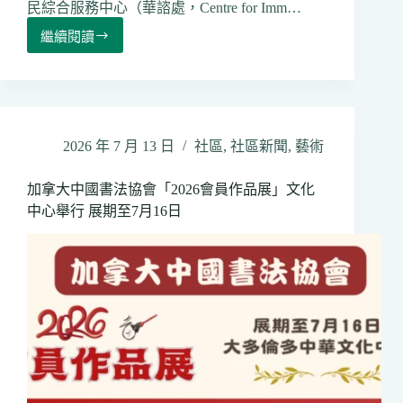
民綜合服務中心（華諮處，Centre for Imm…
繼續閱讀
華
諮
處
2026
社
區
2026 年 7 月 13 日
社區
,
社區新聞
,
藝術
慈
善
加拿大中國書法協會「2026會員作品展」文化
抽
中心舉行 展期至7月16日
獎
券
中
獎
揭
曉
善
款
撥
作
「社