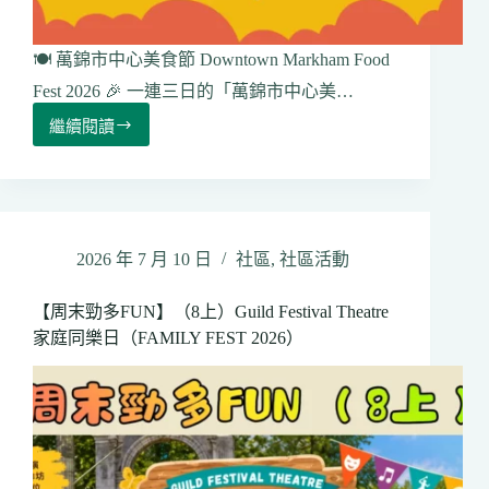
🍽️ 萬錦市中心美食節 Downtown Markham Food
Fest 2026 🎉 一連三日的「萬錦市中心美…
繼續閱讀
【周
末
勁
多
FUN】
（8
2026 年 7 月 10 日
社區
,
社區活動
下）
萬
【周末勁多FUN】（8上）Guild Festival Theatre
錦
家庭同樂日（FAMILY FEST 2026）
市
中
心
美
食
節
Downtown