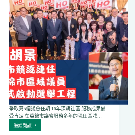
會
8
月
8
日
萬
錦
劇
院
盛
大
舉
行
爭取第5個議會任期 16年深耕社區 服務成果備
受肯定 在萬錦市議會服務多年的現任區域…
繼續閱讀
萬
錦