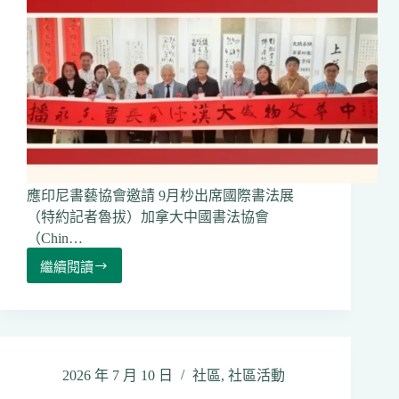
區
食
物
援
助
計
劃」
應印尼書藝協會邀請 9月杪出席國際書法展
（特約記者魯拔）加拿大中國書法協會
（Chin…
繼續閱讀
加
拿
大
中
國
書
2026 年 7 月 10 日
社區
,
社區活動
法