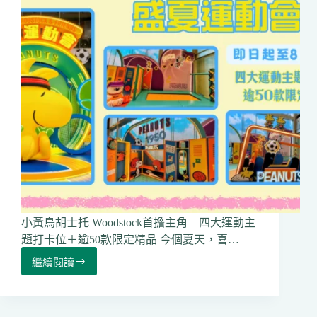
小黃鳥胡士托 Woodstock首擔主角 四大運動主
題打卡位＋逾50款限定精品 今個夏天，喜…
繼續閱讀
《Snoopy
開
心
之