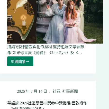
湖
濱
音
樂
節
Summer
Live
Music
Festival
描繪3姊妹情誼與創作歷程 堅持追逐文學夢想
📚 如果你喜愛《簡愛》（Jane Eyre）及《…
繼續閱讀
【周
末
勁
多
FUN】
（9
2026 年 7 月 14 日
社區
,
社區新聞
上）
🎭
華諮處 2026社區慈善抽獎券中獎揭曉 善款撥作
舞
「社區食物援助計劃」