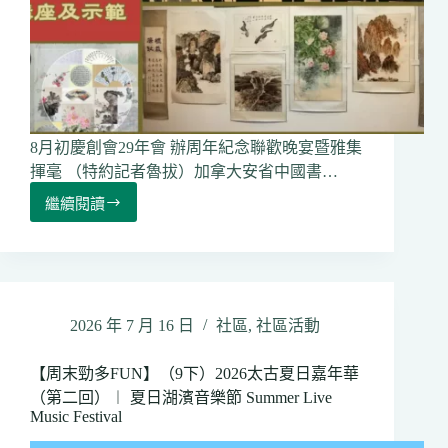
程
獲
多
位
社
區
領
8月初慶創會29年會 辦周年紀念聯歡晚宴暨雅集
袖
揮毫 （特約記者魯拔）加拿大安省中國書…
支
持
繼續閱讀
安
省
中
國
書
畫
2026 年 7 月 16 日
社區
,
社區活動
學
會
【周末勁多FUN】（9下）2026太古夏日嘉年華
2026
（第二回）︱ 夏日湖濱音樂節 Summer Live
年
Music Festival
會
員