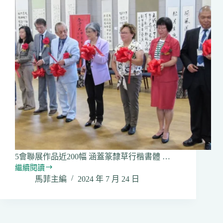
5會聯展作品近200幅 涵蓋篆隸草行楷書體 …
繼續閱讀
加
馬菲主編
2024 年 7 月 24 日
拿
大
中
國