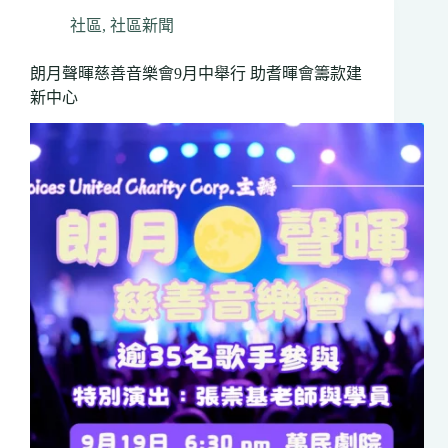
齊
社區
,
社區新聞
運
動」
朗月聲暉慈善音樂會9月中舉行 助耆暉會籌款建
慈
新中心
善
步
行
及
資
訊
展
圓
滿
結
束
50
周
年
「時
光
隧