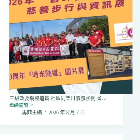
三級政要親臨道賀 社區同樂日氣氛熱鬧 耆…
繼續閱讀
2026
馬菲主編
2026 年 8 月 7 日
年
「耆
暉
活
力