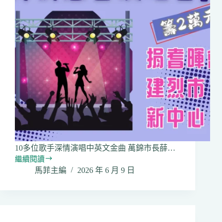
會
籌
款
建
新
中
心
10多位歌手深情演唱中英文金曲 萬錦市長薛…
繼續閱讀
2026「雯
馬菲主編
2026 年 6 月 9 日
雯
友
情
+
有