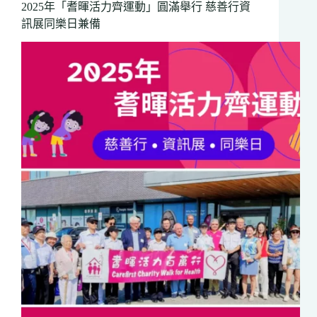
新
2025年「耆暉活力齊運動」圓滿舉行 慈善行資
院
訊展同樂日兼備
舍
服
務
園
動
土
預
計
2027
年
落
成