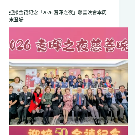
會
籌
迎接金禧紀念「2026 耆暉之夜」慈善晚會本周
逾
末登場
30
萬
元
善
款
撥
烈
市
社
區
長
期
院
舍
服
務
園
興