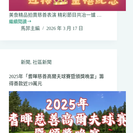
建
經
費
美食精品拍賣慈善表演 精彩節目共冶一爐 …
繼續閱讀
迎
馬菲主編
2026 年 3 月 17 日
接
金
禧
紀
念
「2026
新聞
,
社區新聞
耆
暉
2025年「耆暉慈善高爾夫球賽暨頒獎晚宴」籌
之
得善款近19萬元
夜」
慈
善
晚
會
本
周
末