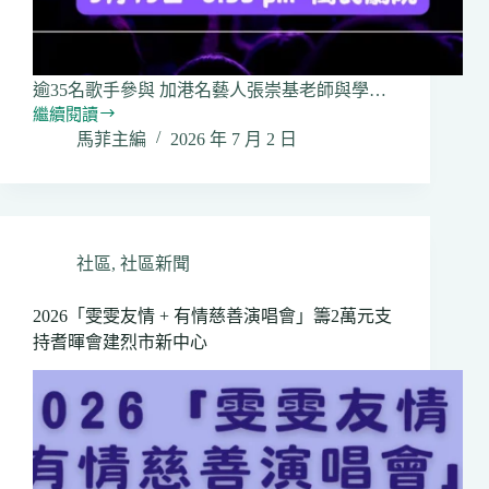
道」
圖
片
巡
逾35名歌手參與 加港名藝人張崇基老師與學…
迴
繼續閱讀
展
朗
馬菲主編
2026 年 7 月 2 日
啟
月
動
聲
暉
慈
善
音
社區
,
社區新聞
樂
會
2026「雯雯友情 + 有情慈善演唱會」籌2萬元支
9
持耆暉會建烈市新中心
月
中
舉
行
助
耆
暉