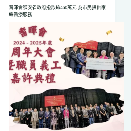
夫
耆暉會獲安省政府撥款逾460萬元 為市民提供家
球
庭醫療服務
賽
暨
頒
獎
晚
宴」
籌
得
善
款
近
19
萬
元