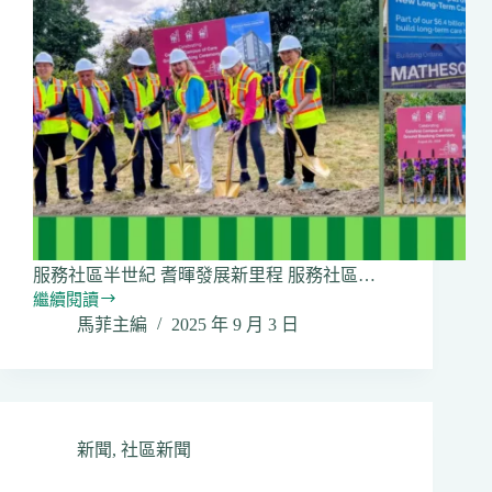
家
庭
醫
療
服
務
服務社區半世紀 耆暉發展新里程 服務社區…
繼續閱讀
耆
馬菲主編
2025 年 9 月 3 日
暉
會
烈
治
文
山
新聞
,
社區新聞
市