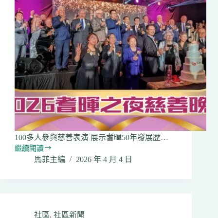
100多人參與慈善表演 展示耆暉50年發展歴…
繼續閱讀
2026「耆
馬菲主編
2026 年 4 月 4 日
暉
之
夜」
慈
善
晚
社區
,
社區新聞