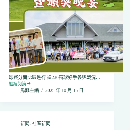
登
場
球賽分南北區進行 逾230高球好手參與戰況…
繼續閱讀
2025
馬菲主編
2025 年 10 月 15 日
年
「耆
暉
慈
善
高
新聞
,
社區新聞
爾