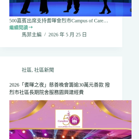
500嘉賓出席支持耆暉會烈市Campus of Care…
繼續閱讀
2026「雯
馬菲主編
2026 年 5 月 25 日
雯
友
情
+
有
情
社區
,
社區新聞
慈
善
2026「耆暉之夜」慈善晚會籌逾30萬元善款 撥
演
烈市社區長期院舍服務園興建經費
唱
會」
本
周
五
登
場