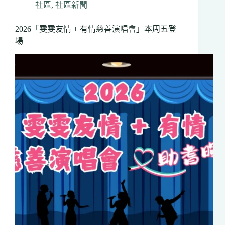
情
社區
,
社區新聞
慈
善
2026「雯雯友情 + 有情慈善演唱會」本周五登
演
場
唱
會」
籌
2
萬
元
支
持
耆
暉
會
建
烈
市
新
中
心