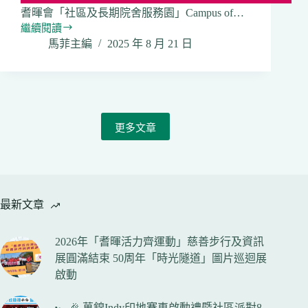
耆暉會「社區及長期院舍服務園」Campus of…
繼續閱讀
2025
馬菲主編
2025 年 8 月 21 日
年
「耆
暉
活
力
齊
更多文章
運
動」
圓
滿
舉
最新文章
行
慈
善
2026年「耆暉活力齊運動」慈善步行及資訊
行
展圓滿結束 50周年「時光隧道」圖片巡迴展
資
啟動
訊
展
同
🏎️🎉 萬錦Indy印地賽車啟動禮暨社區派對8