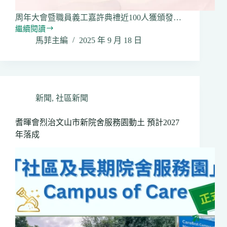
周年大會暨職員義工嘉許典禮近100人獲頒發…
繼續閱讀
耆
馬菲主編
2025 年 9 月 18 日
暉
會
獲
安
省
政
新聞
,
社區新聞
府
撥
耆暉會烈治文山市新院舍服務園動土 預計2027
款
年落成
逾
460
萬
元
為
市
民
提
供