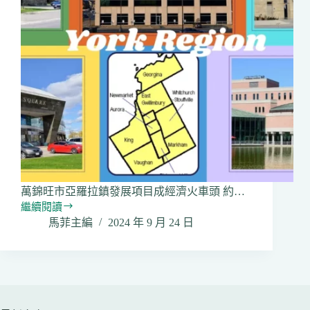
2024
年
底
20
個
安
裝
使
用
萬錦旺市亞羅拉鎮發展項目成經濟火車頭 約…
繼續閱讀
約
馬菲主編
2024 年 9 月 24 日
克
區
被
評
選
為