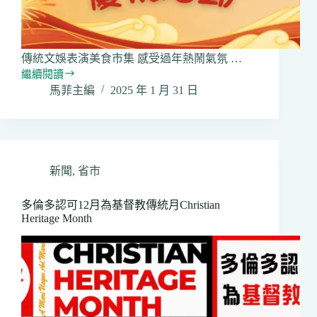
傳統文娛表演美食市集 感受過年熱鬧氣氛 …
繼續閱讀
2025
馬菲主編
2025 年 1 月 31 日
年
大
多
倫
多
地
新聞
,
省市
區
農
多倫多認可12月為基督教傳統月Christian
暦
Heritage Month
新
年
慶
祝
活
動
周