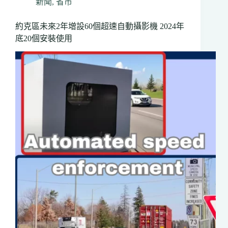
新聞
,
省市
為
基
約克區未來2年增設60個超速自動攝影機 2024年
督
底20個安裝使用
教
傳
統
月
Christian
Heritage
Month