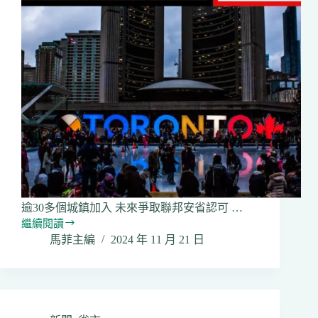
末
登
場
逾30多個城鎮加入 未來爭取聯邦安省認可 …
繼續閱讀
多
馬菲主編
2024 年 11 月 21 日
倫
多
認
可
12
月