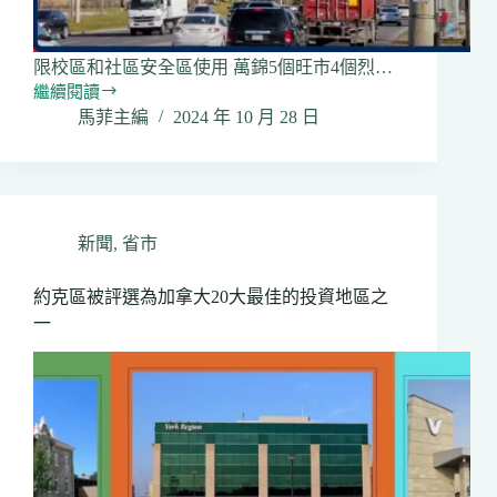
限校區和社區安全區使用 萬錦5個旺市4個烈…
繼續閱讀
約
馬菲主編
2024 年 10 月 28 日
克
區
未
來
2
年
新聞
,
省市
增
設
約克區被評選為加拿大20大最佳的投資地區之
60
一
個
超
速
自
動
攝
影
機