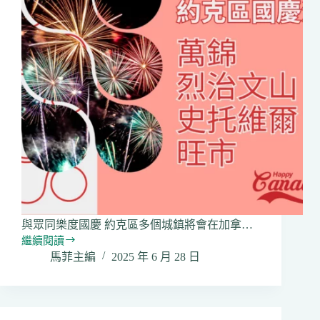
與眾同樂度國慶 約克區多個城鎮將會在加拿…
繼續閱讀
🇨🇦
馬菲主編
2025 年 6 月 28 日
【2025
加
拿
大
國