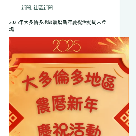
慶
新聞
,
社區新聞
日】
（2）
2025年大多倫多地區農暦新年慶祝活動周末登
約
場
克
區
4
城
鎮
慶
祝
活
動
巡
禮