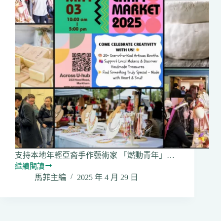
支持本地年輕亞裔手作藝術家 「燃動青年」…
繼續閱讀
「燃
馬菲主編
2025 年 4 月 29 日
動
青
年」
CRAFTERIA
–