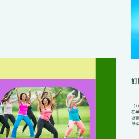
訂
（
在
圾箱
單