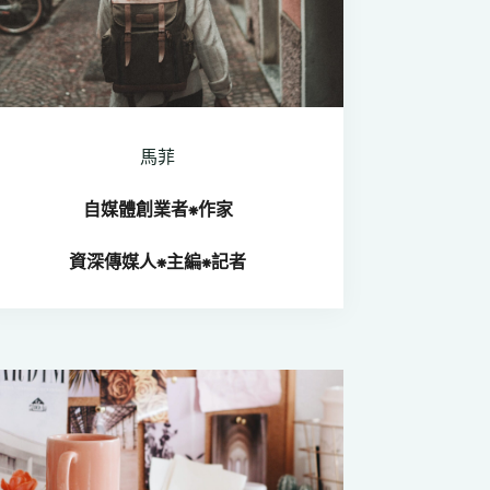
馬菲
自媒體創業者⁕
作家
資深傳媒人
⁕
主編⁕記者