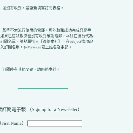
2）如沒有收到，請重新填寫訂閱表格。
3）某些不太流行使用的電郵，可能較難成功完成訂閱手
。如果已嘗試數次也沒有收到確認電郵，本社在後台代為
訂閱名單。請點擊進入【聯絡本社】，在subject這項說
入訂閱名單，在Message寫上姓名及電郵。
4）訂閱時有其他問題，請聯絡本社。
訂閱電子報 （Sign up for a Newsletter）
First Name）