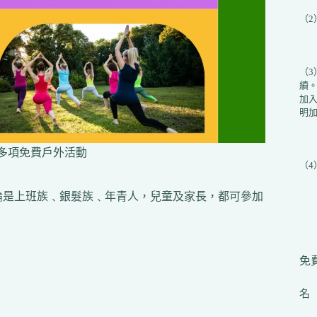
（
（
續
加入
明加
排多項免費戶外活動
（
無論是上班族﹑銀髮族﹑年青人，兒童及家長，都可參加
免費
名（