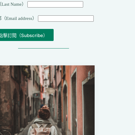
Last Name）
（Email address）