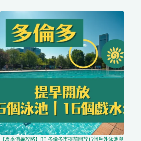
【夏季消暑攻略】🏊‍♀️ 多倫多市提前開放15個戶外泳池與