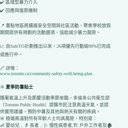
✔️ 區域型暴力介入
✔️ 回應與復原機制
📍 重點地區將擴展安全空間與社區活動，聚焦學校放假
期間提供有規劃的活動選項，協助減少暴力風險。
📈 自SafeTO計劃推出以來，26項優先行動逾90%已完成
或進行中。
🔗 詳情：
www.toronto.ca/community-safety-well-being-plan
🌞
夏季防暑貼士
隨著氣溫上升及節慶活動季節來臨，多倫多公共衛生部
（Toronto Public Health）提醒市民注意高溫天氣，並提
供實用建議，預防中暑及其他與熱天有關的疾病。
🚨 極端高溫對所有年齡人士均具風險，特別是：
👶 嬰幼兒﹑👵 長者﹑🩺 慢性病患者,🏗️ 戶外工作者及🏚️