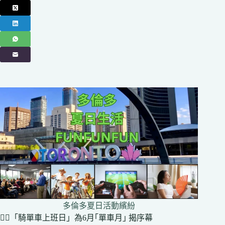
多倫多夏日活動繽紛
🚴‍♂️「騎單車上班日」為6月｢單車月｣ 揭序幕