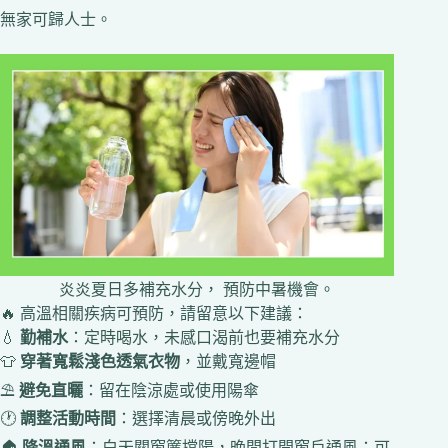
無家可歸人士。
炎炎夏日多補充水分， 預防中暑機會。
🔥 高溫相關疾病可預防，請留意以下建議：
💧
勤補水
：定時喝水，未感口渴前也要補充水分
👕
穿著寬鬆淺色透氣衣物
，並戴寬邊帽
⛱️
避免直曬
：留在陰涼處或使用陽傘
🕐
調整活動時間
：選擇清晨或傍晚外出
🏠
降溫通風
：白天關窗簾擋陽，晚間打開窗戶通風；可