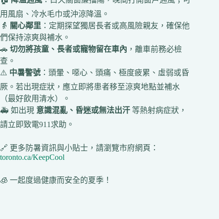
用風扇、冷水毛巾或沖涼降溫。
👵
關心鄰里
：定期探望獨居長者或高風險親友，確保他
們保持涼爽與補水。
🚗
切勿將孩童、長者或寵物留在車內
，離車前務必檢
查。
⚠️
中暑警號
：頭暈、噁心、頭痛、極度疲累、虛弱或昏
厥。若出現症狀，應立即將患者移至涼爽地點並補水
（最好飲用清水）。
🚑 如出現
意識混亂、昏迷或無法出汗
等熱射病症狀，
請立即致電911求助。
🔗 更多防暑資訊與小貼士，請瀏覽市府網頁：
toronto.ca/KeepCool
🧊 一起度過健康而安全的夏季！