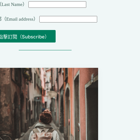
Last Name）
（Email address）