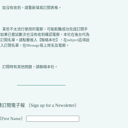
2）如沒有收到，請重新填寫訂閱表格。
3）某些不太流行使用的電郵，可能較難成功完成訂閱手
。如果已嘗試數次也沒有收到確認電郵，本社在後台代為
訂閱名單。請點擊進入【聯絡本社】，在subject這項說
入訂閱名單，在Message寫上姓名及電郵。
4）訂閱時有其他問題，請聯絡本社。
訂閱電子報 （Sign up for a Newsletter）
First Name）