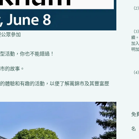
（
（
迎公眾參加
續
加入
明加
型活動，你也不能錯過！
市的故事。
（
的體驗和有趣的活動，以便了解萬錦市及其豐富歷
免費
名（