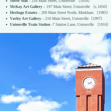
Stiver Mill
– 216 Main Street, Unionville （1916）
McKay Art Gallery
– 197 Main Street, Unionville （c.1850）
Heritage Estates
– 209 Main Street North, Markham （1985）
Varley Art Gallery
– 216 Main Street, Unionville（1997）
Unionville Train Station
-7 Station Lane, Unionville （1916）