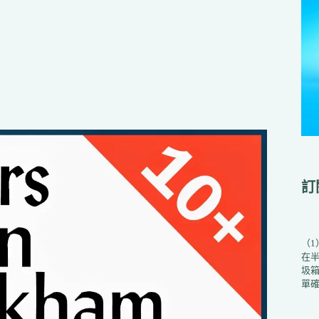
訂
（
在
圾箱
單