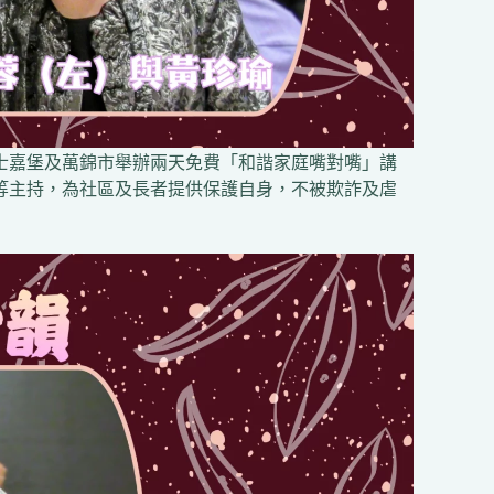
在士嘉堡及萬錦市舉辦兩天免費「和諧家庭嘴對嘴」講
隊等主持，為社區及長者提供保護自身，不被欺詐及虐