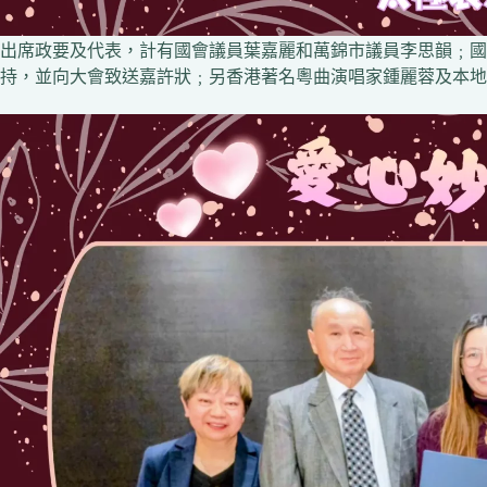
出席政要及代表，計有國會議員葉嘉麗和萬錦市議員李思韻﹔國
持，並向大會致送嘉許狀﹔另香港著名粵曲演唱家鍾麗蓉及本地