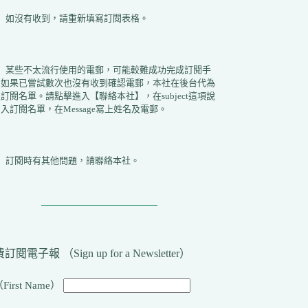
2）如沒有收到，請重新填寫訂閱表格。
3）某些不太流行使用的電郵，可能較難成功完成訂閱手
。如果已嘗試數次也沒有收到確認電郵，本社在後台代為
訂閱名單。請點擊進入【聯絡本社】，在subject這項說
入訂閱名單，在Message寫上姓名及電郵。
4）訂閱時有其他問題，請聯絡本社。
訂閱電子報 （Sign up for a Newsletter）
First Name）