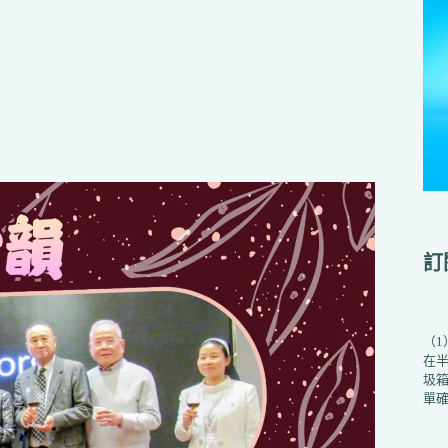
訂
（
在
圾箱
單