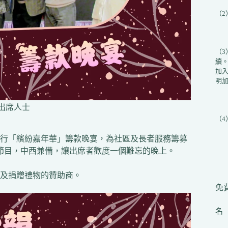
（
（
續
加入
明加
出席人士
（
ion）日前舉行「繽紛嘉年華」籌款晚宴，為社區及長者服務籌募
演節目，中西兼備，讓出席者歡度一個難忘的晚上。
及捐贈禮物的贊助商。
免費
名（