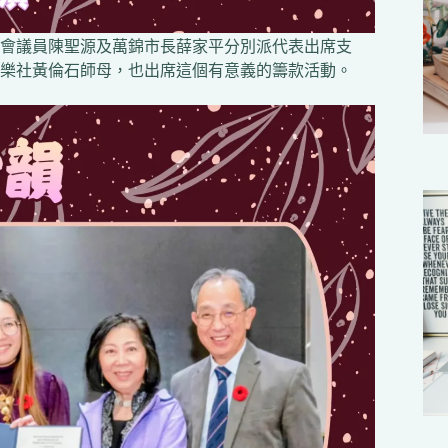
會議員陳聖源及萬錦市長薛家平分別派代表出席支
樂社黃倫石師母，也出席這個有意義的籌款活動。