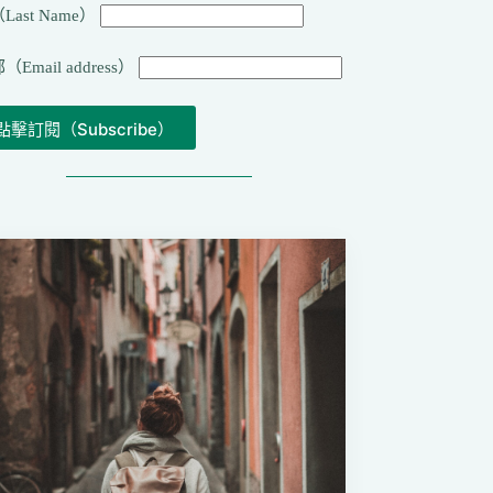
Last Name）
（Email address）