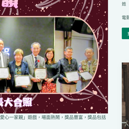
姓（
電郵
愛心一家親」遊戲，場面熱鬧，獎品豐富，獎品包括