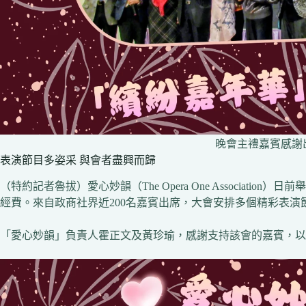
晚會主禮嘉賓感謝
表演節目多姿采 與會者盡興而歸
（特約記者魯拔）愛心妙韻（The Opera One Associat
經費。來自政商社界近200名嘉賓出席，大會安排多個精彩表
「愛心妙韻」負責人霍正文及黃珍瑜，感謝支持該會的嘉賓，以