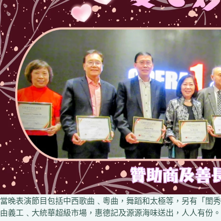
當晚表演節目包括中西歌曲﹑粵曲，舞蹈和太極等，另有「閨秀
由義工﹑大統華超級市場，惠德記及源源海味送出，人人有份。