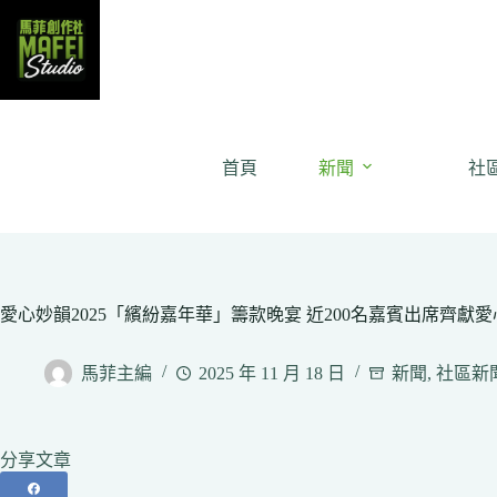
Skip
to
content
首頁
新聞
社
愛心妙韻2025「繽紛嘉年華」籌款晚宴 近200名嘉賓出席齊獻愛
馬菲主編
2025 年 11 月 18 日
新聞
,
社區新
分享文章