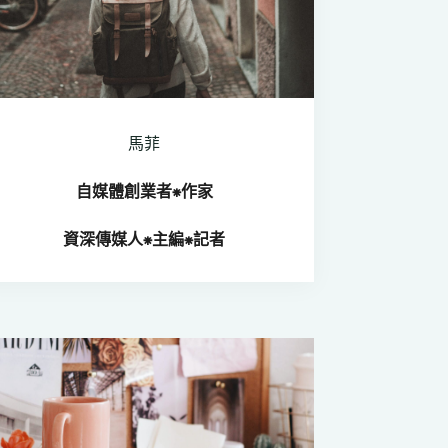
馬菲
自媒體創業者⁕
作家
資深傳媒人
⁕
主編⁕記者