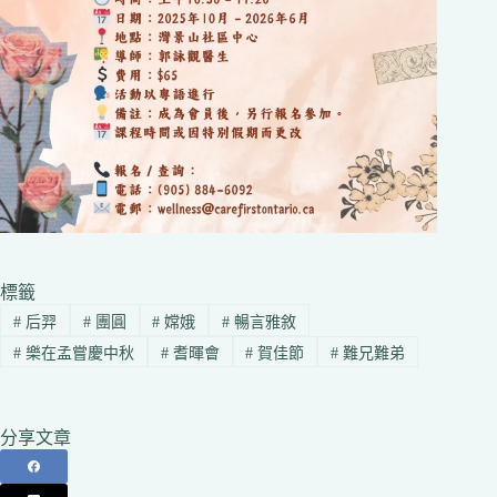
標籤
#
后羿
#
團圓
#
嫦娥
#
暢言雅敘
#
樂在孟嘗慶中秋
#
耆暉會
#
賀佳節
#
難兄難弟
分享文章