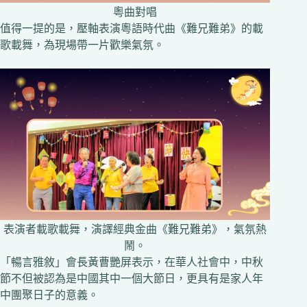
粵曲對唱
值得一提的是，壓軸表演粵語時代曲《難兄難弟》的載
歌載舞，為現場帶一片歡樂氣氛。
表演者載歌載舞，演譯經典金曲《難兄難弟》，氣氛熱
鬧。
「暢言雅敘」會長黃曹艷屏表示，在華人社會中，中秋
節不但被認為是中國其中一個大節日，更具有是家人年
中團聚日子的意義。