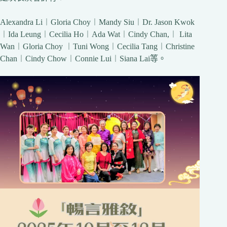
Alexandra Li︱Gloria Choy︱Mandy Siu︱Dr. Jason Kwok
︱Ida Leung︱Cecilia Ho︱Ada Wat︱Cindy Chan,︱ Lita
Wan︱Gloria Choy ︱Tuni Wong︱Cecilia Tang︱Christine
Chan︱Cindy Chow︱Connie Lui︱Siana Lai等。