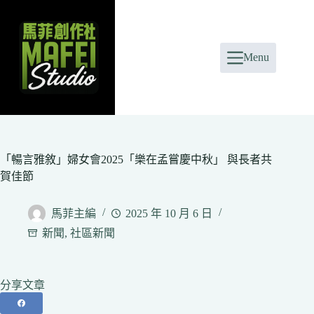
Skip
to
content
Menu
「暢言雅敘」婦女會2025「樂在孟嘗慶中秋」 與長者共
賀佳節
馬菲主編
2025 年 10 月 6 日
新聞
,
社區新聞
分享文章