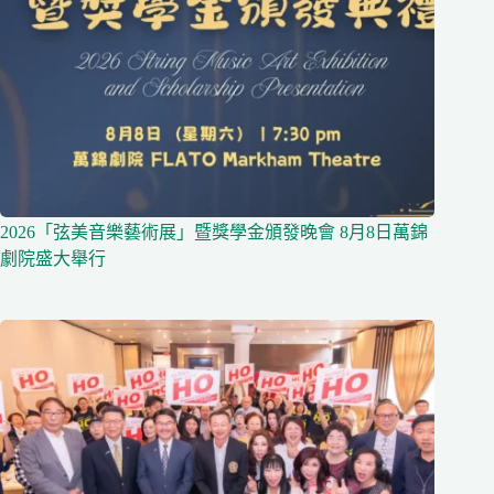
2026「弦美音樂藝術展」暨獎學金頒發晚會 8月8日萬錦
劇院盛大舉行