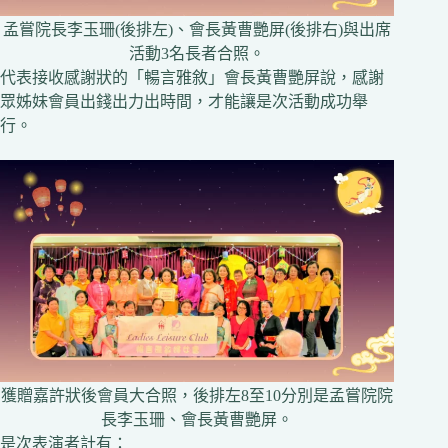
孟嘗院長李玉珊(後排左)、會長黃曹艷屏(後排右)與出席
活動3名長者合照。
代表接收感謝狀的「暢言雅敘」會長黃曹艷屏說，感謝
眾姊妹會員出錢出力出時間，才能讓是次活動成功舉
行。
獲贈嘉許狀後會員大合照，後排左8至10分別是孟嘗院院
長李玉珊、會長黃曹艷屏。
是次表演者計有：