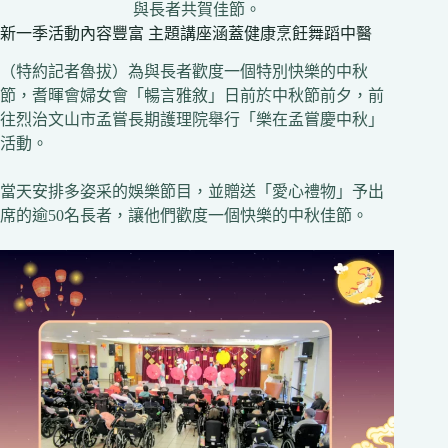
與長者共賀佳節。
新一季活動內容豐富 主題講座涵蓋健康烹飪舞蹈中醫
（特約記者魯拔）為與長者歡度一個特別快樂的中秋
節，耆暉會婦女會「暢言雅敘」日前於中秋節前夕，前
往烈治文山市孟嘗長期護理院舉行「樂在孟嘗慶中秋」
活動。
當天安排多姿采的娛樂節目，並贈送「愛心禮物」予出
席的逾50名長者，讓他們歡度一個快樂的中秋佳節。