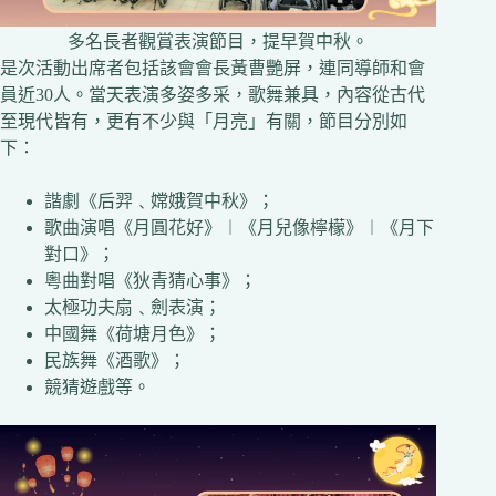
多名長者觀賞表演節目，提早賀中秋。
是次活動出席者包括該會會長黃曹艷屏，連同導師和會
員近30人。當天表演多姿多采，歌舞兼具，內容從古代
至現代皆有，更有不少與「月亮」有關，節目分別如
下：
諧劇《后羿﹑嫦娥賀中秋》；
歌曲演唱《月圓花好》︱《月兒像檸檬》︱《月下
對口》；
粵曲對唱《狄青猜心事》；
太極功夫扇﹑劍表演；
中國舞《荷塘月色》；
民族舞《酒歌》；
競猜遊戲等。