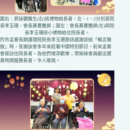
圖右：郭詠觀醫生(右)送禮物給長者，左、1、2分別是院
長李玉珊、會長黃曹艷屏；圖左：會長黃曹艷屏(左)與院
長李玉珊送小禮物給住院長者。
烈市孟嘗長期護理院院長李玉珊致送感謝狀給「暢言雅
敘」時，答謝該會多年來趁著中國特別節日，前來孟嘗
會探訪住院長者，為他們增添歡樂；眾姊妹會員獻出寶
貴時間服務長者，令人敬佩。