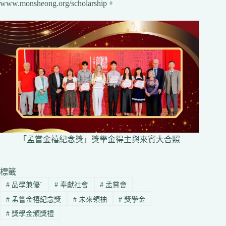
www.monsheong.org/scholarship。
「孟嘗金禧紀念獎」獎學金得主與來賓大合照
標籤
#
品學兼優`
#
奉獻社會
#
孟嘗會
#
孟嘗金禧紀念獎
#
未來領䄂
#
獎學金
#
獎學金頒獎禮