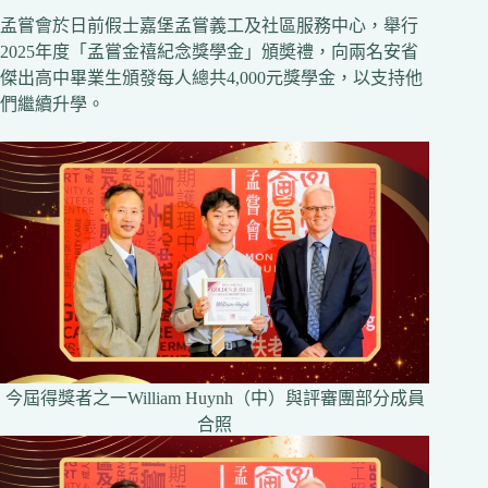
孟嘗會於日前假士嘉堡孟嘗義工及社區服務中心，舉行
2025年度「孟嘗金禧紀念獎學金」頒奬禮，向兩名安省
傑出高中畢業生頒發每人總共4,000元獎學金，以支持他
們繼續升學。
今屆得獎者之一William Huynh（中）與評審團部分成員
合照