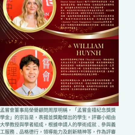
孟嘗會董事局榮譽顧問周厚明稱，「孟嘗金禧紀念獎獎
學金」的宗旨是，表揚並獎勵傑出的學生。評審小組由
大學教授與學者組成，根據申請人的學術成就﹑參與義
工服務﹑品格德行，領導能力及創新精神等，作為評審