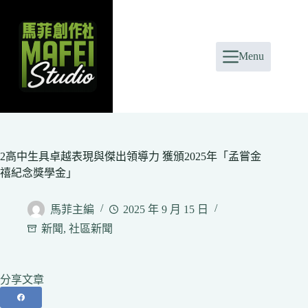
Skip
to
content
Menu
2高中生具卓越表現與傑出領導力 獲頒2025年「孟嘗金
禧紀念獎學金」
馬菲主編
2025 年 9 月 15 日
新聞
,
社區新聞
分享文章