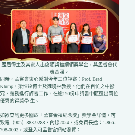
歴屆得主及其家人出席頒獎禮續領獎學金，與孟嘗會代
表合照。
同時，孟嘗會衷心感謝今年三位評審︰Prof. Brad
Klump，梁恒達博士及魏曉林教授。他們在百忙之中撥
冗，義務進行評審工作，在逾150份申請書中甄選出兩位
優秀的得獎學 生。
如欲查詢更多關於「孟嘗金禧紀念獎」獎學金詳情，可
致電（905）883-9288，內線2024，或免費長途：1-866-
708-0002，或登入可孟嘗會網站瀏覽：