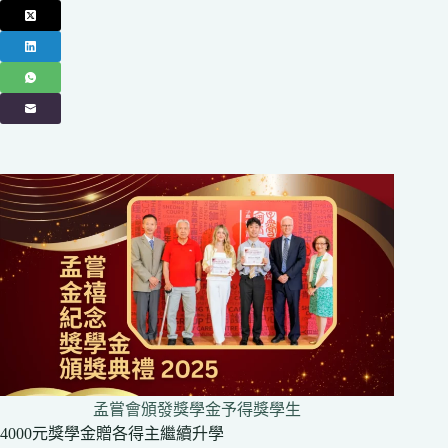
孟嘗會頒發獎學金予得獎學生
4000元獎學金贈各得主繼續升學