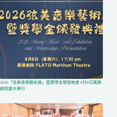
2026「弦美音樂藝術展」暨獎學金頒發晚會 8月8日萬錦
劇院盛大舉行