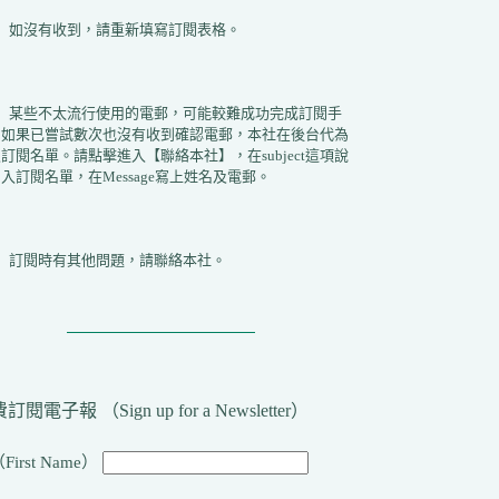
2）如沒有收到，請重新填寫訂閱表格。
3）某些不太流行使用的電郵，可能較難成功完成訂閱手
。如果已嘗試數次也沒有收到確認電郵，本社在後台代為
訂閱名單。請點擊進入【聯絡本社】，在subject這項說
入訂閱名單，在Message寫上姓名及電郵。
4）訂閱時有其他問題，請聯絡本社。
訂閱電子報 （Sign up for a Newsletter）
First Name）