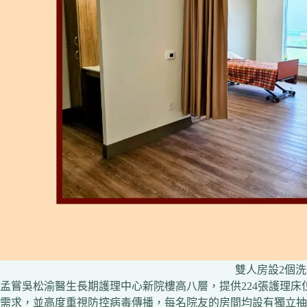
雙人房設2個
孟嘗吳松渝醫生長期護理中心新院樓高八層，提供224張護理
需求，並高度重視防控病毒傳播，每名院友的房間均設有獨立抽