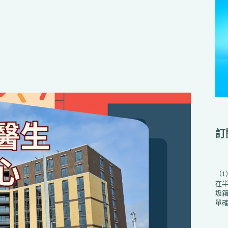
訂
（
在
圾箱
單