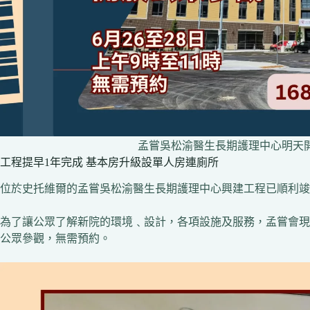
孟嘗吳松渝醫生長期護理中心明天
工程提早1年完成 基本房升級設單人房連廁所
位於史托維爾的孟嘗吳松渝醫生長期護理中心興建工程已順利竣
為了讓公眾了解新院的環境﹑設計，各項設施及服務，孟嘗會現安排
公眾參觀，無需預約。