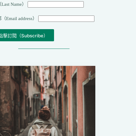
Last Name）
（Email address）