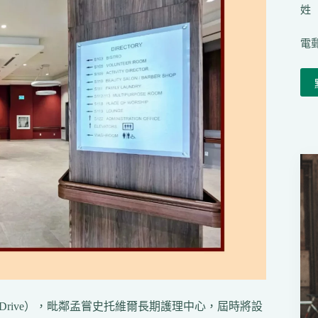
姓（
電郵
rd Drive），毗鄰孟嘗史托維爾長期護理中心，屆時將設