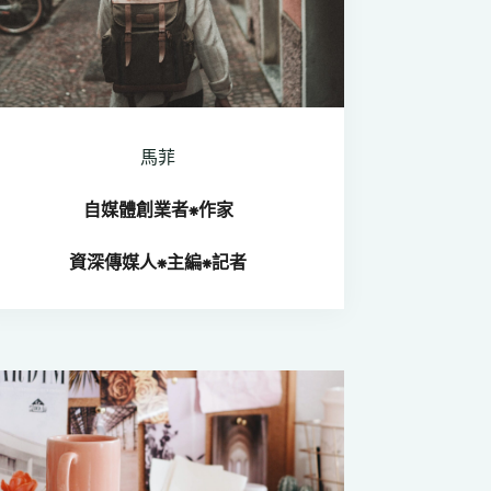
馬菲
自媒體創業者⁕
作家
資深傳媒人
⁕
主編⁕記者