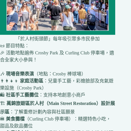
「於人村街頭節」每年吸引眾多市民參加
📜 節目特點：
🎉 活動地點遍佈 Crosby Park 及 Curling Club 停車場，適
合全家大小參與！
🎶
現場音樂表演
（地點：Crosby 棒球場）
👨‍👩‍👧‍👦
家庭活動區
：兒童手工藝，彩繪臉部及充氣遊
樂設施（Crosby Park）
🛍️
社區手工藝攤位
：支持本地創意小商戶
🏗️
萬錦旅遊區於人村（Main Street Restoration）設計展
示區
：了解重修計劃內容與社區願景
🍔
美食攤檔
（Curling Club 停車場）：精選特色小吃，
甜品及飲品攤位