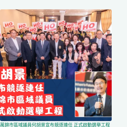
萬錦市區域議員何胡景宣布競逐連任 正式啟動選舉工程