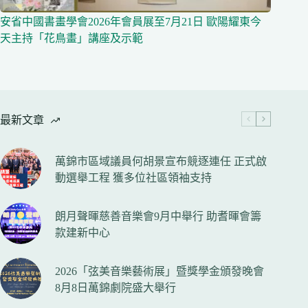
安省中國書畫學會2026年會員展至7月21日 歐陽耀東今
天主持「花鳥畫」講座及示範
最新文章
萬錦市區域議員何胡景宣布競逐連任 正式啟
動選舉工程 獲多位社區領袖支持
朗月聲暉慈善音樂會9月中舉行 助耆暉會籌
款建新中心
2026「弦美音樂藝術展」暨獎學金頒發晚會
8月8日萬錦劇院盛大舉行