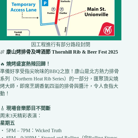
因工程進行有部分路段封閉
🍖
康山烤排骨及啤酒節 Thornhill Rib & Beer Fest 2025
🔥
燒烤盛宴熱辣回歸！
準備好享受指尖吮味的BBQ之旅！康山是北方熱力排骨
系列（Northern Heat Rib Series）的一部分，匯聚頂尖燒
烤大師，即席烹調香氣四溢的排骨與醬汁，令人食指大
動！
🎸
現場音樂節目不間斷
周末3天精彩表演：
星期五
‧ 5PM – 7PM：Wicked Truth
‧ 8PM – 9:30PM：Stoned and Rolling（向Rolling Stones