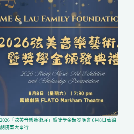
2026「弦美音樂藝術展」暨獎學金頒發晚會 8月8日萬錦
劇院盛大舉行