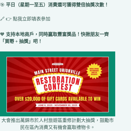
🎯
平日（星期一至五）消費還可獲得雙倍抽獎次數！
🔗 👉 點我立即填表參加
🧡
支持本地商戶，同時贏取豐富獎品！快揪朋友一齊
「買嘢 + 抽獎」吧！
大會推出萬錦市於人村旅遊區重修計劃大抽獎，鼓勵市
民在區內消費又有機會驘取禮物卡。