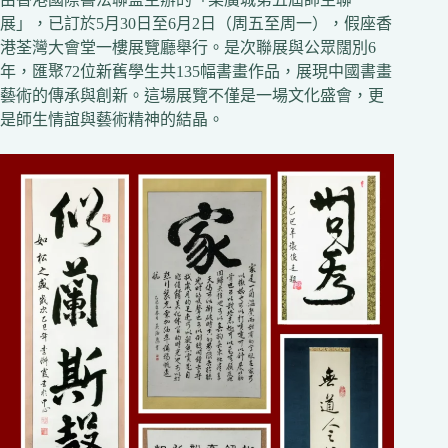
展」，已訂於5月30日至6月2日（周五至周一），假座香
港荃灣大會堂一樓展覽廳舉行。是次聯展與公眾闊別6
年，匯聚72位新舊學生共135幅書畫作品，展現中國書畫
藝術的傳承與創新。這場展覽不僅是一場文化盛會，更
是師生情誼與藝術精神的結晶。