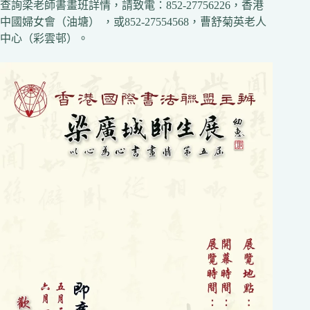
查詢梁老師書畫班詳情，請致電：852-27756226，香港
中國婦女會（油塘） ，或852-27554568，曹舒菊英老人
中心（彩雲邨）。