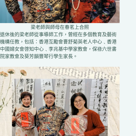
梁老師與師母在春茗上合照
退休後的梁老師從事導師工作，曾經在多個教育及藝術
機構任教，包括：香港互勵會曹舒菊英老人中心﹑香港
中國婦女會啓知中心﹑李兆基中學家教會，保祿六世書
院家教會及葵芳韻豐琴行學生家長。