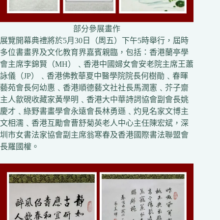
部分參展畫作
展覽開幕典禮將於5月30日（周五）下午5時舉行，屆時
多位書畫界及文化教育界嘉賓親臨，包括：香港蘭亭學
會主席李錦賢（MH）﹑香港中國婦女會安老院主席王蕭
詠儀（JP）﹑香港佛教華夏中醫學院院長何樹勛﹑春暉
藝苑會長何幼惠﹑香港順德藝文社社長馬潤憲﹑芥子齋
主人歙硯收藏家黃學明﹑香港大中華詩詞協會副會長姚
慶才﹑綠野書畫學會永遠會長林勇遜﹑灼見名家文博主
文相濡﹑香港互勵會曹舒菊英老人中心主任陳宏斌，深
圳市女書法家協會副主席翁寒春及香港國際書法聯盟會
長羅國權。