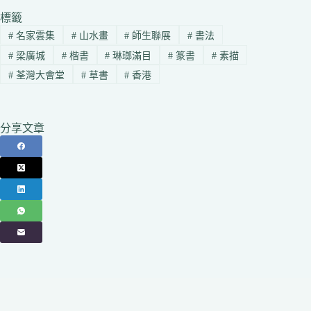
標籤
#
名家雲集
#
山水畫
#
師生聯展
#
書法
#
梁廣城
#
楷書
#
琳瑯滿目
#
篆書
#
素描
#
荃灣大會堂
#
草書
#
香港
分享文章