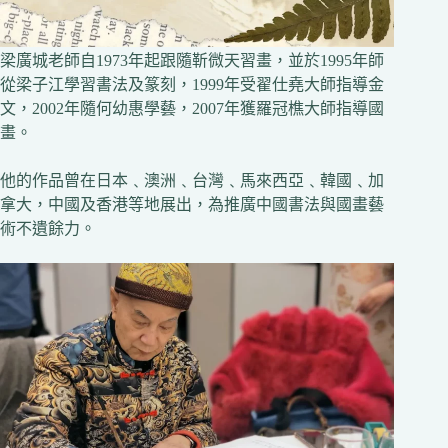
梁廣城老師自1973年起跟隨靳微天習畫，並於1995年師
從梁子江學習書法及篆刻，1999年受翟仕堯大師指導金
文，2002年隨何幼惠學藝，2007年獲羅冠樵大師指導國
畫。
他的作品曾在日本﹑澳洲﹑台灣﹑馬來西亞﹑韓國﹑加
拿大，中國及香港等地展出，為推廣中國書法與國畫藝
術不遺餘力。