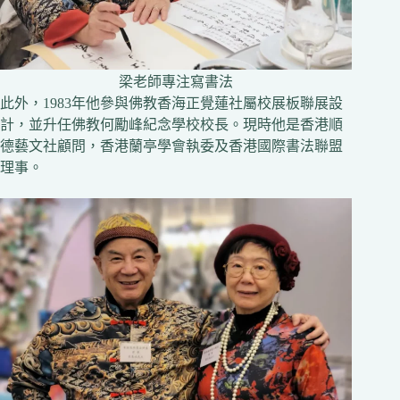
梁老師專注寫書法
此外，1983年他參與佛教香海正覺蓮社屬校展板聯展設
計，並升任佛教何勵峰紀念學校校長。現時他是香港順
德藝文社顧問，香港蘭亭學會執委及香港國際書法聯盟
理事。