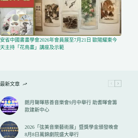
安省中國書畫學會2026年會員展至7月21日 歐陽耀東今
天主持「花鳥畫」講座及示範
最新文章
朗月聲暉慈善音樂會9月中舉行 助耆暉會籌
款建新中心
2026「弦美音樂藝術展」暨獎學金頒發晚會
8月8日萬錦劇院盛大舉行