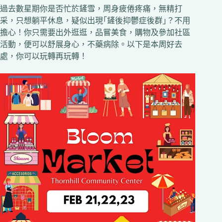
過去數星期你是否忙於鏟雪，周身疲倦疼痛，無精打
采，只想躺平休息，疑似出現｢鏟後抑鬱症後群｣？不用
擔心！你只需要出外逛逛，品嘗美食，購物及參加社區
活動，便可以舒展身心，不藥病除。以下是本周好去
處，你可以玩轉再玩轉！