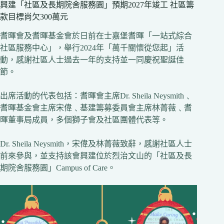
興建「社區及長期院舍服務園」預期2027年竣工 社區籌
款目標尚欠300萬元
耆暉會及耆暉基金會於日前在士嘉堡耆暉「一站式綜合
社區服務中心」，舉行2024年「萬千關懷從您起」活
動，感謝社區人士過去一年的支持並一同慶祝聖誕佳
節。
出席活動的代表包括：耆暉會主席Dr. Sheila Neysmith﹑
耆暉基金會主席宋偉﹑基建籌募委員會主席林菁薇﹑耆
暉董事局成員，多個獅子會及社區團體代表等。
Dr. Sheila Neysmith，宋偉及林菁薇致辭，感謝社區人士
前來參與，並支持該會興建位於烈治文山的「社區及長
期院舍服務園」Campus of Care。