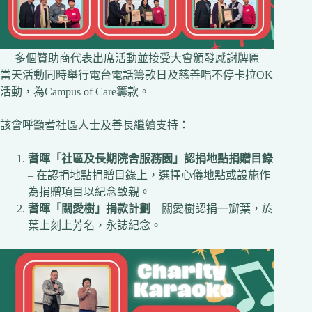
多個贊助商代表出席活動並接受大會頒發感謝牌匾
當天活動同時舉行電台電話籌款日及慈善唱不停卡拉OK
活動，為Campus of Care籌款。
該會呼籲耆社區人士及善長繼續支持：
耆暉「社區及長期院舍服務園」認捐地點捐贈目錄
– 在認捐地點捐贈目錄上，選擇心儀地點或設施作
為捐贈項目以紀念致親。
耆暉「關愛樹」捐款計劃
– 關愛樹認捐⼀瓣葉，於
葉上刻上芳名，永誌紀念。