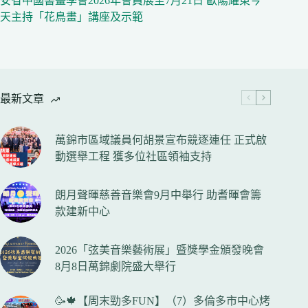
安省中國書畫學會2026年會員展至7月21日 歐陽耀東今
天主持「花鳥畫」講座及示範
最新文章
萬錦市區域議員何胡景宣布競逐連任 正式啟
動選舉工程 獲多位社區領袖支持
朗月聲暉慈善音樂會9月中舉行 助耆暉會籌
款建新中心
2026「弦美音樂藝術展」暨獎學金頒發晚會
8月8日萬錦劇院盛大舉行
🥳🍁【周末勁多FUN】（7）多倫多市中心烤