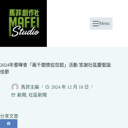
Skip
to
content
Menu
2024年耆暉會「萬千關懷從您起」活動 答謝社區慶聖誕
佳節
馬菲主編
2024 年 12 月 18 日
新聞
,
社區新聞
分享文章