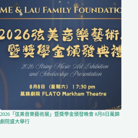
2026「弦美音樂藝術展」暨獎學金頒發晚會 8月8日萬錦
劇院盛大舉行