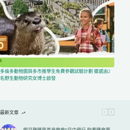
多倫多動物園與多市推學生免費參觀試驗計劃 靈感由2
名野生動物研究女博士啟發
最新文章
朗月聲暉慈善音樂會9月中舉行 助耆暉會籌