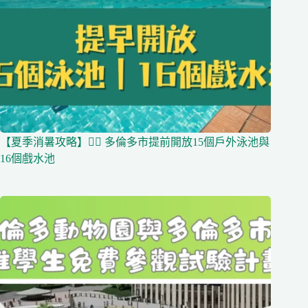
【夏季消暑攻略】🏊‍♀️ 多倫多市提前開放15個戶外泳池與
16個戲水池