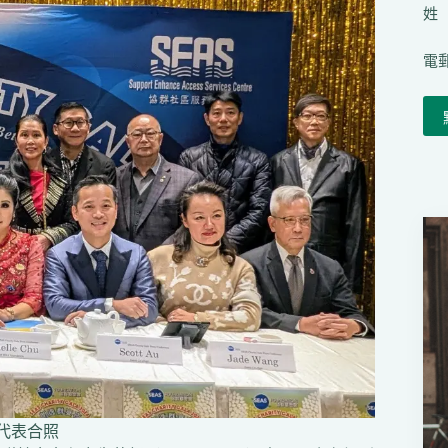
姓（
電郵
代表合照