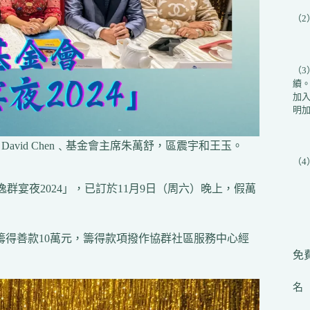
（
（
續
加入
明加
vid Chen﹑基金會主席朱萬舒，區震宇和王玉。
（
–「朗逸群宴夜2024」，已訂於11月9日（周六）晚上，假萬
籌得善款10萬元，籌得款項撥作協群社區服務中心經
免費
名（