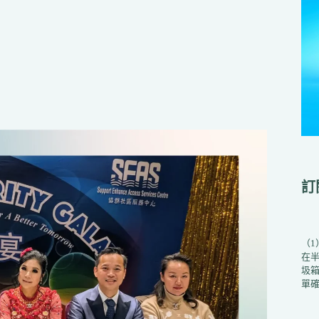
訂
（
在
圾箱
單