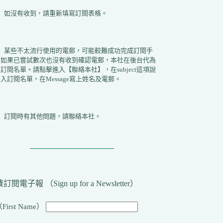
2）如沒有收到，請重新填寫訂閱表格。
3）某些不太流行使用的電郵，可能較難成功完成訂閱手
。如果已嘗試數次也沒有收到確認電郵，本社在後台代為
訂閱名單。請點擊進入【聯絡本社】，在subject這項說
入訂閱名單，在Message寫上姓名及電郵。
4）訂閱時有其他問題，請聯絡本社。
訂閱電子報 （Sign up for a Newsletter）
First Name）