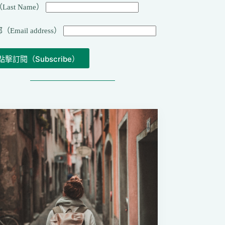
Last Name）
（Email address）