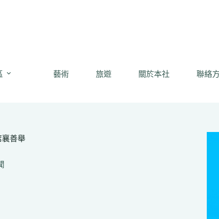
區
藝術
旅遊
關於本社
聯絡
席襄善舉
聞