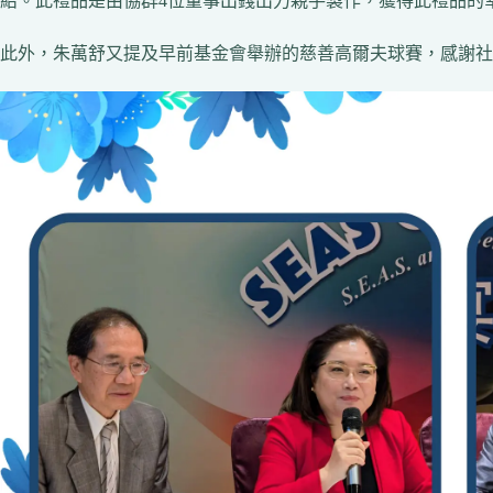
紹。此禮品是由協群4位董事出錢出力親手製作，獲得此禮品的
此外，朱萬舒又提及早前基金會舉辦的慈善高爾夫球賽，感謝社