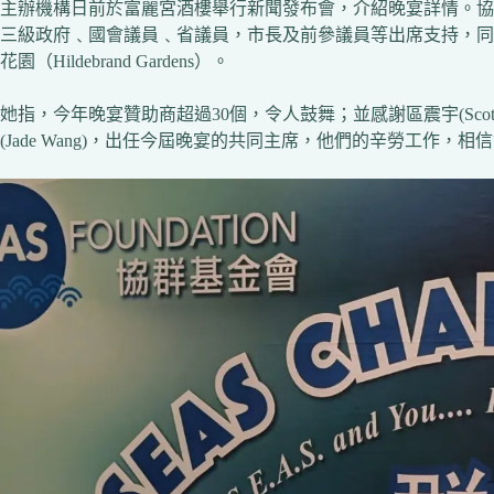
主辦機構日前於富麗宮酒樓舉行新聞發布會，介紹晚宴詳情。協群基金
三級政府﹑國會議員﹑省議員，市長及前參議員等出席支持，同
花園（Hildebrand Gardens）。
她指，今年晚宴贊助商超過30個，令人鼓舞；並感謝區震宇(Scott Au)﹑孫
(Jade Wang)，出任今屆晚宴的共同主席，他們的辛勞工作