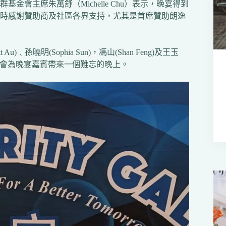
會主席朱萬舒（Michelle Chu）表示，晚宴得到
時感謝贊助商及社區各界支持，尤其是首席贊助朗逸
曉明(Sophia Sun)，馮山(Shan Feng)及王玉
，相信會為晚宴嘉賓帶來一個難忘的晚上。