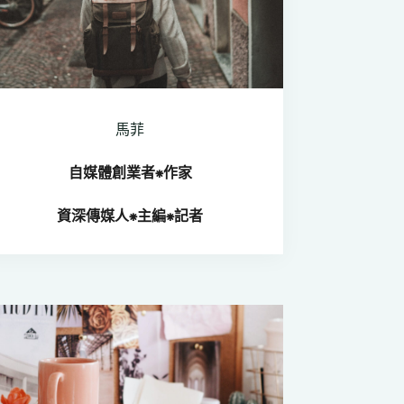
馬菲
自媒體創業者⁕
作家
資深傳媒人
⁕
主編⁕記者