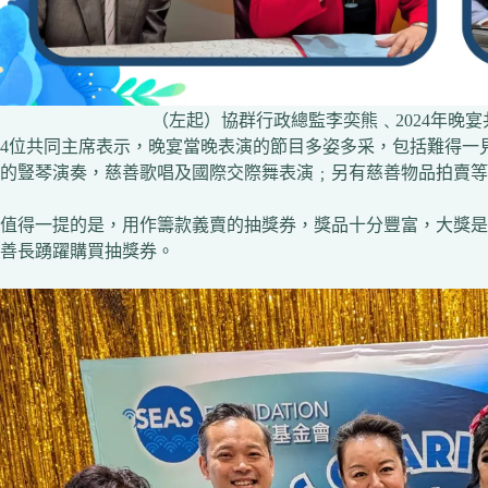
（左起）協群行政總監李奕熊﹑2024年晚
4位共同主席表示，晚宴當晚表演的節目多姿多采，包括難得一見的菲律
的豎琴演奏，慈善歌唱及國際交際舞表演﹔另有慈善物品拍賣等
值得一提的是，用作籌款義賣的抽獎券，獎品十分豐富，大獎是蘋果新
善長踴躍購買抽獎券。