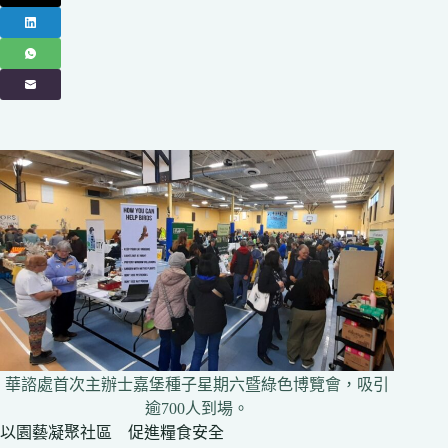
華諮處首次主辦士嘉堡種子星期六暨綠色博覽會，吸引
逾700人到場。
以園藝凝聚社區 促進糧食安全