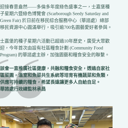
迎接春意盎然——多倫多年度綠色盛事之一，士嘉堡種
子星期六暨綠色博覽會 (Scarborough Seedy Saturday and
Green Fair) 於日前在移民綜合服務中心（華諮處）總部
移民資源中心圓滿舉行，吸引逾700名園藝愛好者參與。
士嘉堡的種子星期六活動已超過10年歷史，廣受大眾歡
迎，今年首次由設有社區糧食計劃 (Community Food
Program) 的華諮處主辦，加強園藝和糧食安全的聯繫。
該會一直推廣社區健康，共融和糧食安全，透過自家社
區菜園，溫室和魚菜共生系統等培育有機蔬菜和魚類，
供應可持續的糧食，希望長遠讓更多人自給自足。
華諮處行政總監林承昌