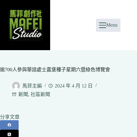
Skip
to
content
Menu
逾700人參與華諮處士嘉堡種子星期六暨綠色博覽會
馬菲主編
2024 年 4 月 12 日
新聞
,
社區新聞
分享文章