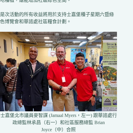
地種植，還能增加社區綠色空間。
是次活動的所有收益將用於支持士嘉堡種子星期六暨綠
色博覽會和華諮處社區糧食計劃。
士嘉堡北市議員麥智謀 (Jamaal Myers，左一) 跟華諮處行
政總監林承昌（右一）和社區服務總監 Brian
Joyce（中）合照