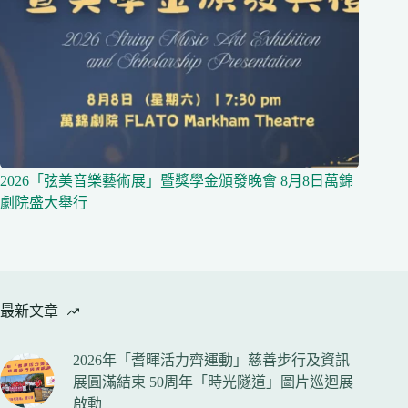
2026「弦美音樂藝術展」暨獎學金頒發晚會 8月8日萬錦
劇院盛大舉行
最新文章
2026年「耆暉活力齊運動」慈善步行及資訊
展圓滿結束 50周年「時光隧道」圖片巡迴展
啟動