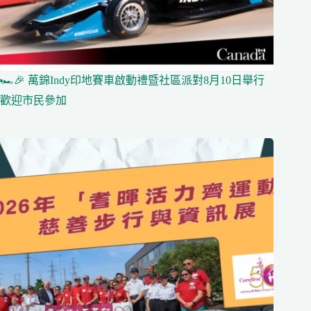
🏎️🎉 萬錦Indy印地賽車啟動禮暨社區派對8月10日舉行
歡迎市民參加