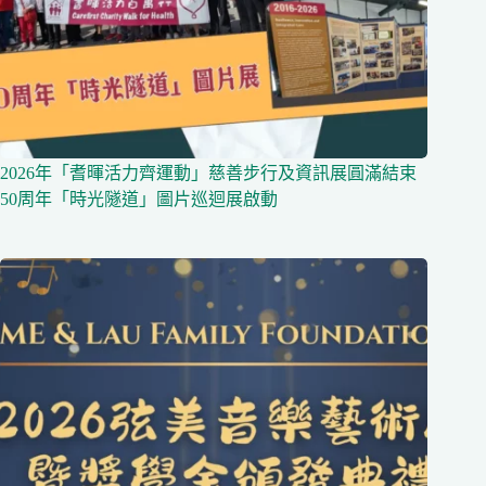
2026年「耆暉活力齊運動」慈善步行及資訊展圓滿結束
50周年「時光隧道」圖片巡迴展啟動