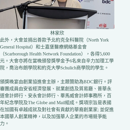
林家欣
此外，大會並捐出善款予北約克全科醫院（North York
General Hospital）和士嘉堡醫療網絡基金會
（Scarborough Health Network Foundation），各得5,600
元。大會亦將在當晚頒發獎學金予6名來自辛力加理工學
院，喬治布朗學院和約克大學Schulich商學院的學生。
頒獎晚宴由創業協進會主辦，主題贊助為BDC銀行。評
審團成員由安省經濟發展、就業創造及貿易廳、普華永
道會計師行、安永會計師行、畢馬威會計師事務所，百
年紀念學院及The Globe and Mail組成。獎項宗旨是表揚
在加國有卓越成就及對社會有貢獻的華裔創業家; 並促進
本國華人創業精神，以及加强華人企業的市場競爭能
力。