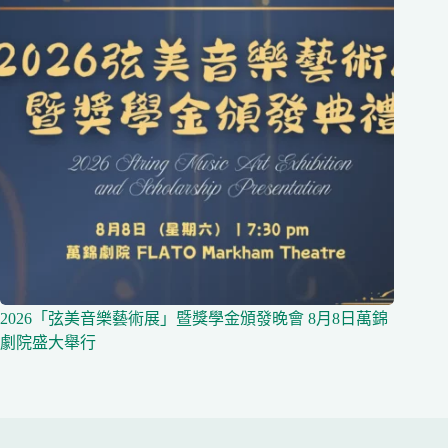
2026「弦美音樂藝術展」暨獎學金頒發晚會 8月8日萬錦
劇院盛大舉行