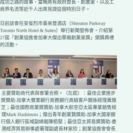
成功之路的故事，當晚將有政府首長、創業家，以及工
商界名流等近千人出席見證這個特別日子。
日前該會在安省烈市喜來登酒店（Sheraton Parkway
Toronto North Hotel & Suites）舉行新聞發佈會，介紹第
27屆「創業協進會加拿大傑出華裔創業家獎」頒獎典禮
的活動。
主要贊助商代表與會董合照。（左起）：最佳企業進步
獎贊助-加拿大豐業銀行商務銀行高級客戶關係經理黃雅
芝；最佳國際商業獎贊助-加拿大航空亞太區專業銷售經
理Mark Hashimoto；傑出青年創業贊獎助-加拿大國家銀
行個人銀行區域副總裁陳栢堅；最佳亞太貿易獎贊助-香
港經濟貿易辦事處署理副處長林家欣；創業協進會會長