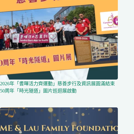
2026年「耆暉活力齊運動」慈善步行及資訊展圓滿結束
50周年「時光隧道」圖片巡迴展啟動