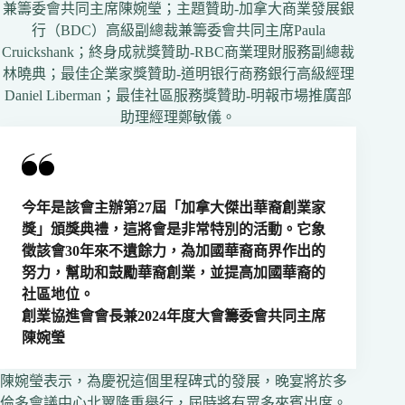
兼籌委會共同主席陳婉瑩；主題贊助-加拿大商業發展銀
行（BDC）高級副總裁兼籌委會共同主席Paula
Cruickshank；終身成就獎贊助-RBC商業理財服務副總裁
林曉典；最佳企業家獎贊助-道明银行商務銀行高級經理
Daniel Liberman；最佳社區服務獎贊助-明報市場推廣部
助理經理鄭敏儀。
今年是該會主辦第27屆「加拿大傑出華裔創業家
獎」頒獎典禮，這將會是非常特別的活動。它象
徵該會30年來不遺餘力，為加國華裔商界作出的
努力，幫助和鼓勵華裔創業，並提高加國華裔的
社區地位。
創業協進會會長兼2024年度大會籌委會共同主席
陳婉瑩
陳婉瑩表示，為慶祝這個里程碑式的發展，晚宴將於多
倫多會議中心北翼隆重舉行，屆時將有眾多來賓出席。