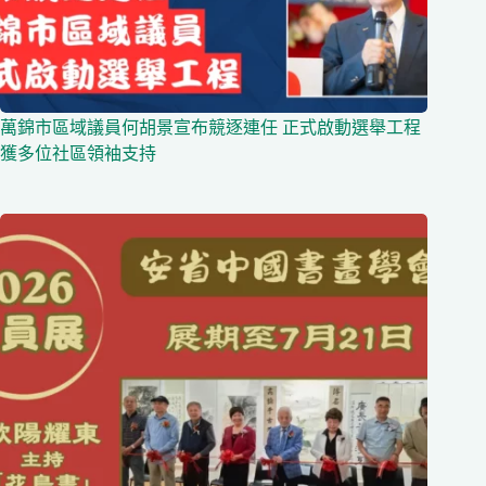
萬錦市區域議員何胡景宣布競逐連任 正式啟動選舉工程
獲多位社區領袖支持