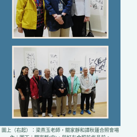
圖上（右起）：梁燕玉老師，關家靜和譚秋蓮合照會場