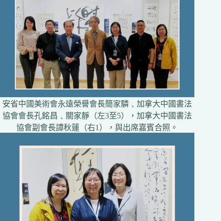
安省中國美術會永遠榮譽會長簡家驎﹑加拿大中國書法
協會會長孔銘昌﹑關家靜（左3至5），加拿大中國書法
協會副會長譚秋蓮（右1），與出席嘉賓合照。