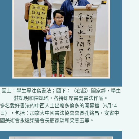
圖上：學生專注寫書法；圖下：（右起）關家靜，學生
莊凱明和陳凱瑤，各持即席書寫書法作品。
多名愛好書法的中西人士出席多倫多的開幕禮（6月14
日），包括：加拿大中國書法協會會長孔銘昌，安省中
國美術會永遠榮譽會長簡家驎和梁燕玉等。