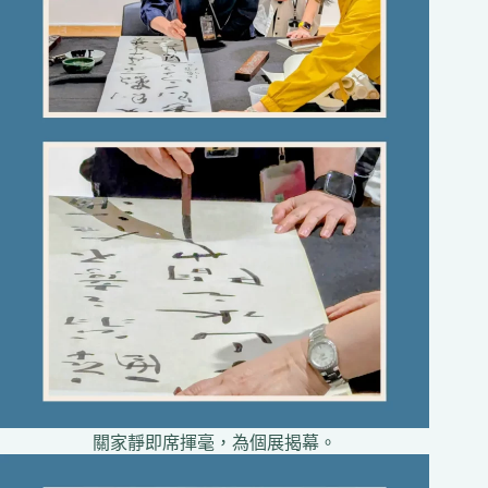
關家靜即席揮毫，為個展揭幕。