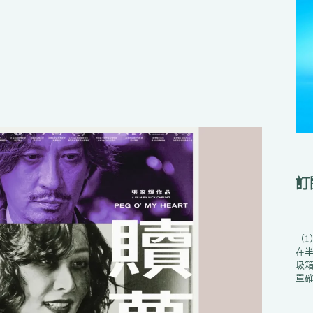
訂
（
在
圾箱
單