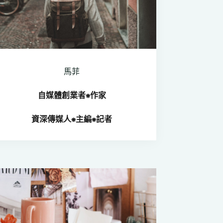
馬菲
自媒體創業者⁕
作家
資深傳媒人
⁕
主編⁕記者