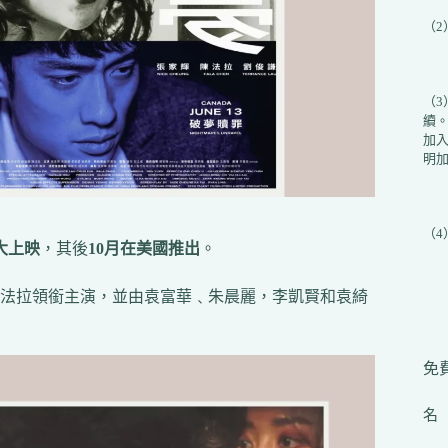
（
（
續
加入
明加
（
大上映
，其後
10月在美國推出
。
法拉領銜主演，並由袁富華﹑朱晨麗，李凱賢和袁綺
免費
名（