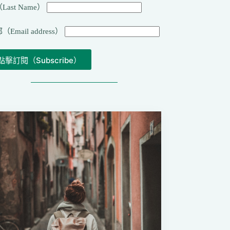
Last Name）
（Email address）