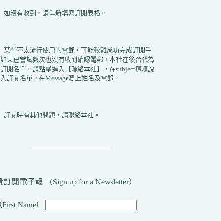
2）如沒有收到，請重新填寫訂閱表格。
3）某些不太流行使用的電郵，可能較難成功完成訂閱手
。如果已嘗試數次也沒有收到確認電郵，本社在後台代為
訂閱名單。請點擊進入【聯絡本社】，在subject這項說
入訂閱名單，在Message寫上姓名及電郵。
4）訂閱時有其他問題，請聯絡本社。
訂閱電子報 （Sign up for a Newsletter）
First Name）