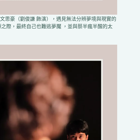
文思豪（劉俊謙 飾演），遇見無法分辨夢境與現實的
源之際，最終自己也難逃夢魘 ，並與蔡半瘋半醒的太