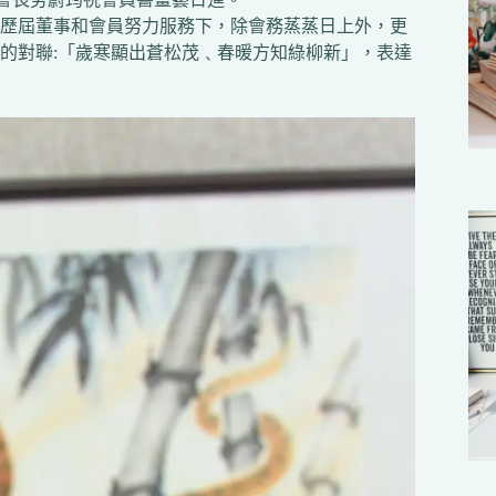
在歷屆董事和會員努力服務下，除會務蒸蒸日上外，更
的對聯:「歲寒顯出蒼松茂﹑春暖方知綠柳新」，表達