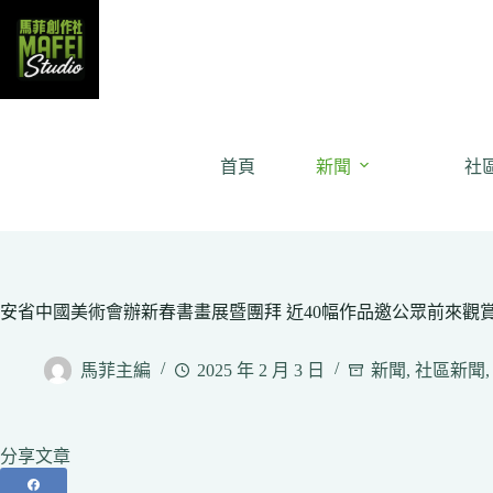
Skip
to
content
首頁
新聞
社
安省中國美術會辦新春書畫展暨團拜 近40幅作品邀公眾前來觀
馬菲主編
2025 年 2 月 3 日
新聞
,
社區新聞
分享文章