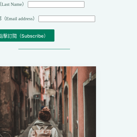
Last Name）
（Email address）