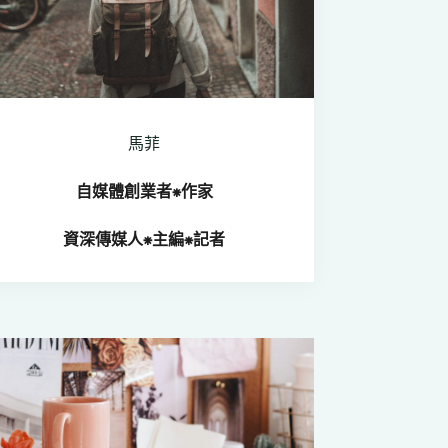
馬菲
自媒體創業者⁕
作家
資深傳媒人
⁕
主編⁕記者