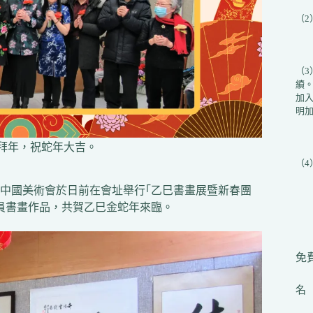
（
（
續
加入
明加
拜年，祝蛇年大吉。
（
中國美術會於日前在會址舉行｢乙巳書畫展暨新春團
會員書畫作品，共賀乙巳金蛇年來臨。
免費
名（