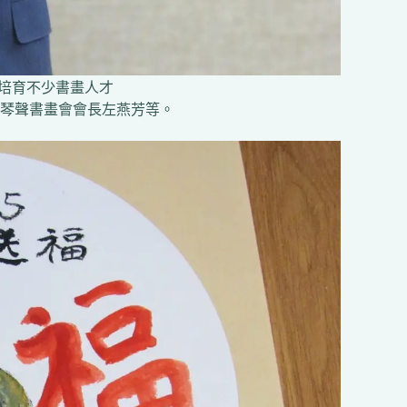
來培育不少書畫人才
琴聲書畫會會長左燕芳等。