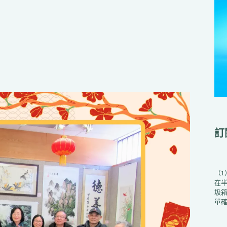
訂
（
在
圾箱
單