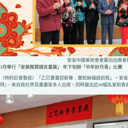
安省中國美術會會董向出席者
3月舉行「安美雅賢婦女畫展」 年下旬辦「中年好丹青」比賽
（特約記者魯拔）「乙巳書畫迎新春﹑靈蛇納福啟前程」。安省
拜｣，來自商社界及書畫家多人出席，同時展出近40幅名家和