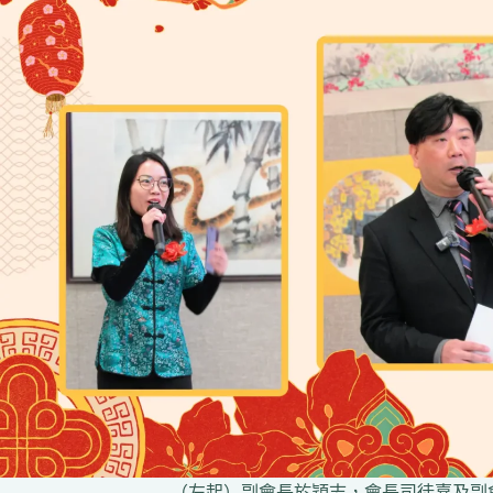
（左起）副會長於穎志，會長司徒嘉及副