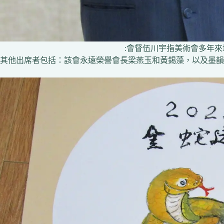
:會督伍川宇指美術會多年
其他出席者包括：該會永遠榮譽會長梁燕玉和黃錫藻，以及墨韻