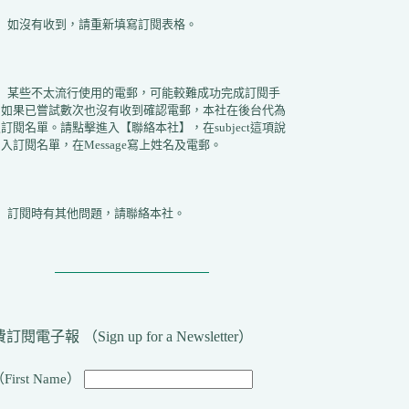
2）如沒有收到，請重新填寫訂閱表格。
3）某些不太流行使用的電郵，可能較難成功完成訂閱手
。如果已嘗試數次也沒有收到確認電郵，本社在後台代為
訂閱名單。請點擊進入【聯絡本社】，在subject這項說
入訂閱名單，在Message寫上姓名及電郵。
4）訂閱時有其他問題，請聯絡本社。
訂閱電子報 （Sign up for a Newsletter）
First Name）