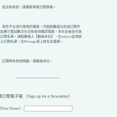
2）如沒有收到，請重新填寫訂閱表格。
3）某些不太流行使用的電郵，可能較難成功完成訂閱手
。如果已嘗試數次也沒有收到確認電郵，本社在後台代為
訂閱名單。請點擊進入【聯絡本社】，在subject這項說
入訂閱名單，在Message寫上姓名及電郵。
4）訂閱時有其他問題，請聯絡本社。
訂閱電子報 （Sign up for a Newsletter）
First Name）