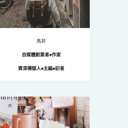
馬菲
自媒體創業者⁕
作家
資深傳媒人
⁕
主編⁕記者