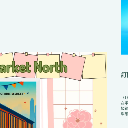
訂
（
在
圾箱
單