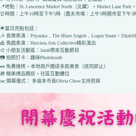
📍地點：St. Lawrence Market North（北翼） + Market Lane Park + Fr
⏰時間：上午10時至下午5時（農夫市場：上午5時開市至下午3
🌟當日亮點包括：
🎶 音樂表演：Priyanka﹑The Blues Angels﹑Logan Staats，DijahSB
🎪 馬戲表演：Hercinia Arts Collective精彩演出
🎨 小朋友活動區：Jamii帶來互動節目
📷 拍照打卡：趣味Photobooth
🌭 免費燒烤 + 本地商戶贈送多款美食（送完即止）
🎁 精美禮品贈送 + 社區互動攤位
✂️ 開幕儀式： 多倫多市長Olivia Chow主持剪綵