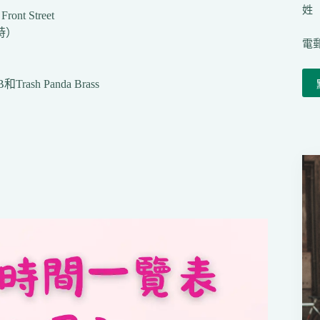
姓（
ont Street
時）
電郵
和Trash Panda Brass