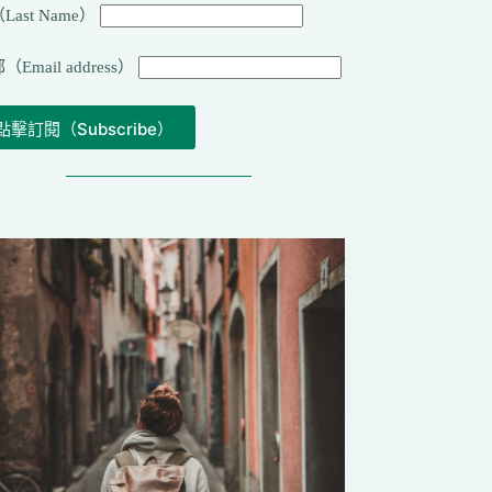
Last Name）
（Email address）