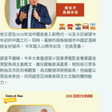
他又提及2026年加中關係進入新時代，以及卡尼總理今
年初的中國之行。同時，萬錦市與姊妹城市中國武漢締
結友好城市， 今年踏入20周年紀念，別具意義。
薛家平續稱，今年大會邀請第37屆香港電影金像獎最佳
男配角得主姜皓文，擔任壓軸表演嘉賓，相信吸引眾多
粉絲及市民到場觀賞，為活動增添熱鬧氣氛。他誠邀公
眾前來參加，共同感受亞洲美食與文化交融的獨特魅
力。