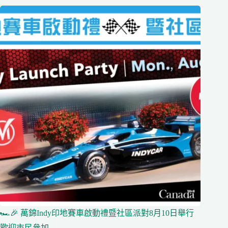
🏎️🎉 萬錦Indy印地賽車啟動禮暨社區派對8月10日舉行
歡迎市民參加