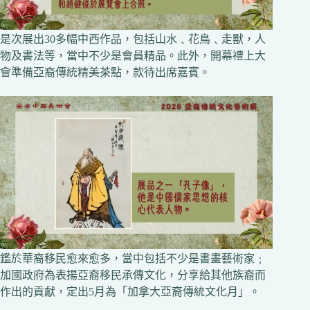
是次展出30多幅中西作品，包括山水﹑花鳥﹑走獸，人
物及書法等，當中不少是會員精品。此外，開幕禮上大
會準備亞裔傳統精美茶點，款待出席嘉賓。
鑑於華裔移民愈來愈多，當中包括不少是書畫藝術家﹔
加國政府為表揚亞裔移民承傳文化，分享給其他族裔而
作出的貢獻，定出5月為「加拿大亞裔傳統文化月」。