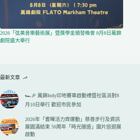
2026「弦美音樂藝術展」暨獎學金頒發晚會 8月8日萬錦
劇院盛大舉行
最新文章
🏎️🎉 萬錦Indy印地賽車啟動禮暨社區派對8
月10日舉行 歡迎市民參加
2026年「耆暉活力齊運動」慈善步行及資訊
展圓滿結束 50周年「時光隧道」圖片巡迴展
啟動