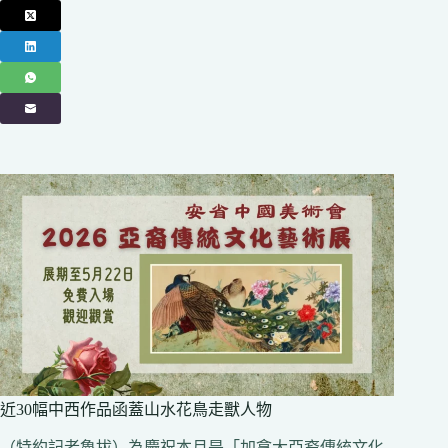
近30幅中西作品函蓋山水花鳥走獸人物
（特約記者魯拔）為慶祝本月是「加拿大亞裔傳統文化