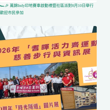
🏎️🎉 萬錦Indy印地賽車啟動禮暨社區派對8月10日舉行
歡迎市民參加