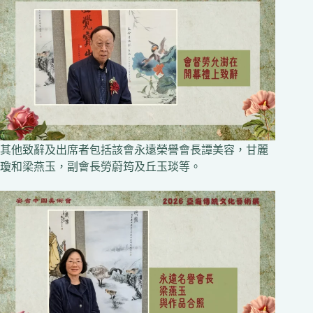
其他致辭及出席者包括該會永遠榮譽會長譚美容，甘麗
瓊和梁燕玉，副會長勞蔚筠及丘玉琰等。