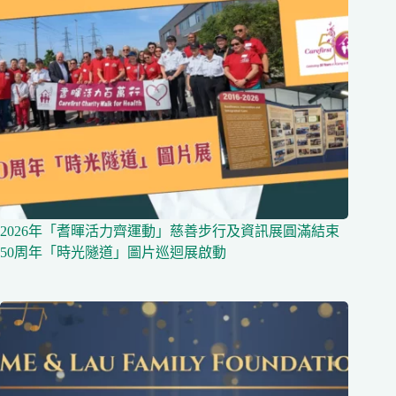
2026年「耆暉活力齊運動」慈善步行及資訊展圓滿結束
50周年「時光隧道」圖片巡迴展啟動