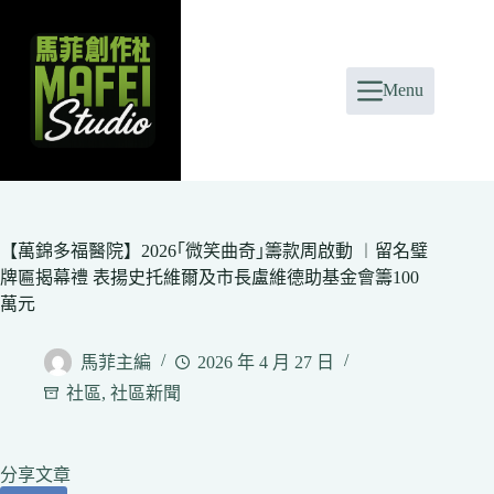
Skip
to
content
Menu
【萬錦多福醫院】2026｢微笑曲奇｣籌款周啟動 ︱留名璧
牌匾揭幕禮 表揚史托維爾及市長盧維德助基金會籌100
萬元
馬菲主編
2026 年 4 月 27 日
社區
,
社區新聞
分享文章