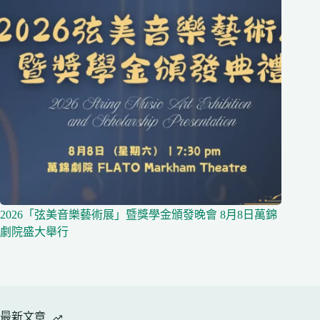
2026「弦美音樂藝術展」暨獎學金頒發晚會 8月8日萬錦
劇院盛大舉行
最新文章