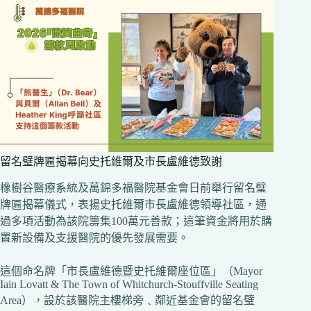
留名璧牌匾揭幕向史托維爾及市長盧維德致謝
橡樹谷醫療系統及萬錦多福醫院基金會日前舉行留名璧
牌匾揭幕儀式，表揚史托維爾市長盧維德領導社區，通
過多項活動為該院籌集100萬元善款；這筆資金將用於購
置新設備及支援醫院的優先發展需要。
這個命名牌「市長盧維德暨史托維爾座位區」（Mayor
Iain Lovatt & The Town of Whitchurch-Stouffville Seating
Area），設於該醫院主樓梯旁﹑鄰近基金會的留名璧