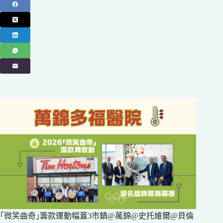
｢微笑曲奇｣籌款運動幅蓋3市鎮@萬錦@史托維爾@貝倫