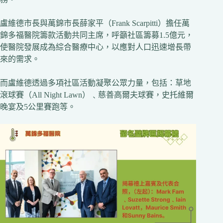
盧維德市長與萬錦市長薛家平（Frank Scarpitti）擔任萬
錦多福醫院籌款活動共同主席，呼籲社區籌募1.5億元，
使醫院發展成為綜合醫療中心，以應對人口迅速增長帶
來的需求。
而盧維德透過多項社區活動凝聚公眾力量，包括：草地
滾球賽（All Night Lawn）﹑慈善高爾夫球賽，史托維爾
晚宴及5公里賽跑等。