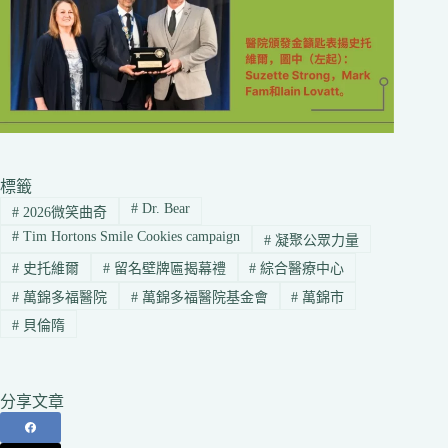
標籤
#
Dr. Bear
#
2026微笑曲奇
#
Tim Hortons Smile Cookies campaign
#
凝聚公眾力量
#
史托維爾
#
留名壁牌匾揭幕禮
#
綜合醫療中心
#
萬錦多福醫院
#
萬錦多福醫院基金會
#
萬錦市
#
貝倫隋
分享文章