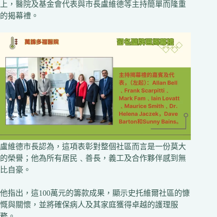
上，醫院及基金會代表與市長盧維德等主持簡單而隆重
的揭幕禮。
盧維德市長認為，這項表彰對整個社區而言是一份莫大
的榮譽；他為所有居民﹑善長，義工及合作夥伴感到無
比自豪。
他指出，這100萬元的籌款成果，顯示史托維爾社區的慷
慨與關懷，並將確保病人及其家庭獲得卓越的護理服
務。