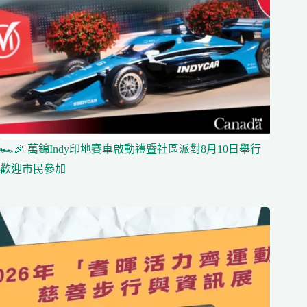
🏎️🎉 萬錦Indy印地賽車啟動禮暨社區派對8月10日舉行
歡迎市民參加