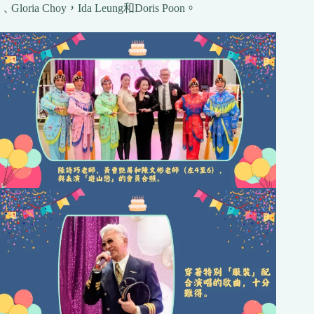
﹑Gloria Choy，Ida Leung和Doris Poon。