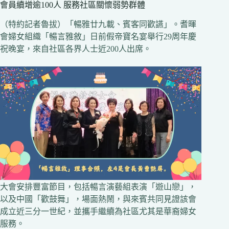
會員續增逾100人 服務社區關懷弱勢群體
（特約記者魯拔）「暢雅廿九載、賓客同歡讌」。耆暉
會婦女組織「暢言雅敘」日前假帝寶名宴舉行29周年慶
祝晚宴，來自社區各界人士近200人出席。
大會安排豐富節目，包括暢言演藝組表演「遊山戀」，
以及中國「歡鼓舞」，場面熱鬧，與來賓共同見證該會
成立近三分一世紀，並攜手繼續為社區尤其是華裔婦女
服務。