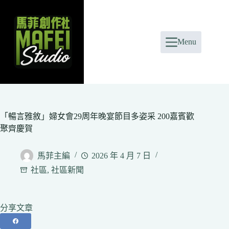
Skip
to
content
Menu
「暢言雅敘」婦女會29周年晚宴節目多姿采 200嘉賓歡
聚齊慶賀
馬菲主編
2026 年 4 月 7 日
社區
,
社區新聞
分享文章