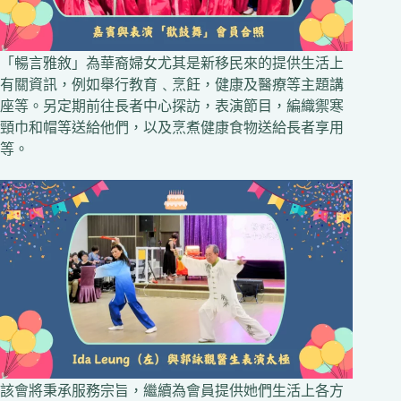
「暢言雅敘」為華裔婦女尤其是新移民來的提供生活上
有關資訊，例如舉行教育﹑烹飪，健康及醫療等主題講
座等。另定期前往長者中心探訪，表演節目，編織禦寒
頸巾和帽等送給他們，以及烹煮健康食物送給長者享用
等。
該會將秉承服務宗旨，繼續為會員提供她們生活上各方