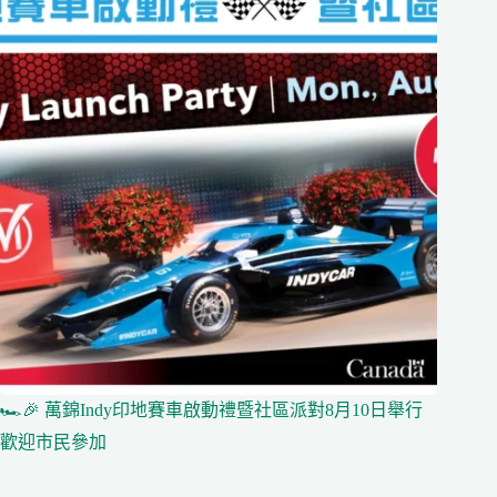
🏎️🎉 萬錦Indy印地賽車啟動禮暨社區派對8月10日舉行
歡迎市民參加