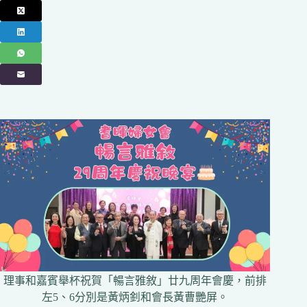
理事和嘉賓舉杯祝賀「暢言雅敘」廿九周年會慶，前排
左5、6分別是黃炳釗和會長黃曹艷屏。