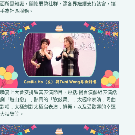
面所需知識，關懷弱勢社群，籲各界繼續支持該會，攜
手為社區服務。
晚宴上大會安排豐富表演節目，包括:暢言演藝組表演話
劇「遊山戀」﹑熱鬧的「歡鼓舞」﹑太極傘表演﹑粵曲
對唱﹑太極劍對太極扇表演﹑排舞，以及受歡迎的幸運
大抽獎等。