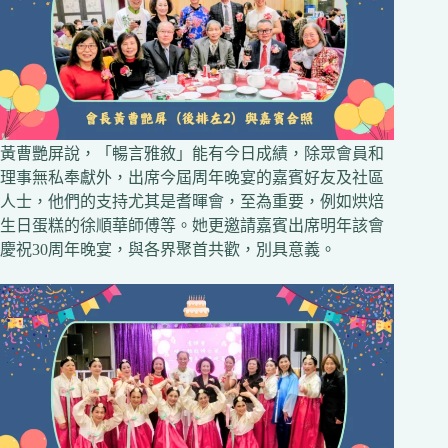
黃曹艷屏說，「暢言雅敘」能有今日成績，除眾會員和
理事無私奉獻外，出席今屆周年晚宴的嘉賓好友及社區
人士，他們的支持尤其是耆暉會，至為重要，例如烘焙
生日蛋糕的徐順華師傅等。她更邀請嘉賓出席明年該會
慶祝30周年晚宴，與各界聚首共歡，別具意義。