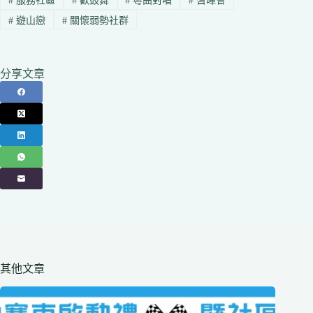
#
服務社區
#
歡鼓舞
#
粵曲對唱
#
耆暉會
#
遊山戀
#
關懷弱勢社群
分享文章
其他文章