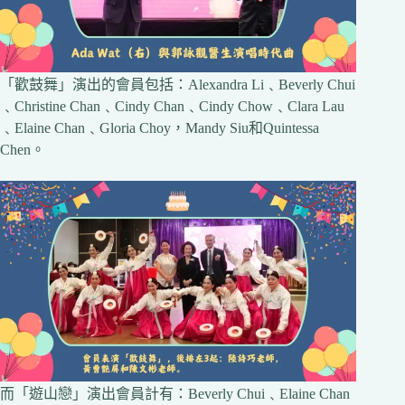
「歡鼓舞」演出的會員包括：Alexandra Li﹑Beverly Chui
﹑Christine Chan﹑Cindy Chan﹑Cindy Chow﹑Clara Lau
﹑Elaine Chan﹑Gloria Choy，Mandy Siu和Quintessa
Chen。
而「遊山戀」演出會員計有：Beverly Chui﹑Elaine Chan