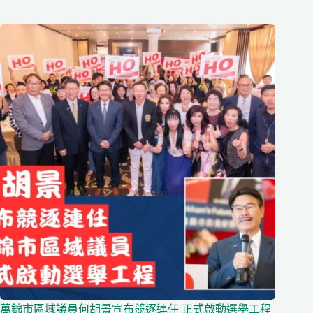
萬錦市區域議員何胡景宣布競逐連任 正式啟動選舉工程