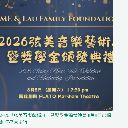
2026「弦美音樂藝術展」暨獎學金頒發晚會 8月8日萬錦
劇院盛大舉行