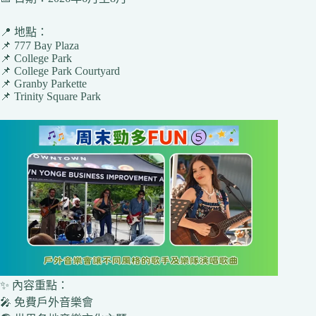
📍 地點：
📌 777 Bay Plaza
📌 College Park
📌 College Park Courtyard
📌 Granby Parkette
📌 Trinity Square Park
✨ 內容重點：
🎤 免費戶外音樂會