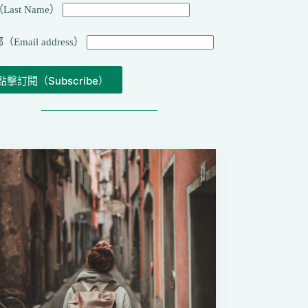
Last Name）
（Email address）