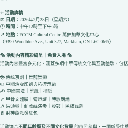
✨
活動詳情
📅
日期：
2026年2月28日（星期六）
🕛
時間：
中午12時至下午6時
📍
地點：
FCCM Cultural Centre 萬錦加華文化中心
（9390 Woodbine Ave., Unit 327, Markham, ON L6C 0M5）
🎭
活動內容精彩紛呈｜免費入場
🎭
活動內容豐富多元化，涵蓋多項中華傳統文化與互動體驗，包括
🐉 傳統京劇
｜
舞龍舞獅
📜 中國活版印刷與拓碑示範
✍️ 中國書法
｜
剪紙
｜
摺紙
🦴 甲骨文體驗
｜
猜燈謎
｜
詩歌朗誦
🎶 馬頭琴
｜
葫蘆絲演奏
｜
腰鼓
｜
民族舞蹈
🧧 財神爺派發紅包
活動適合
不同年齡層及不同文化背景
的市民參與，一同感受中華文