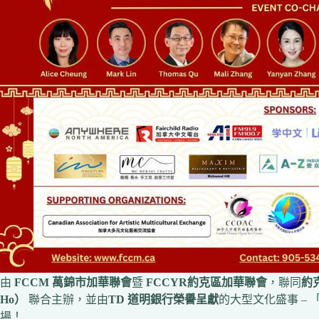
由
FCCM 萬錦市加華聯會
暨
FCCYR約克區加華聯會
，聯同
約克
Ho）
聯合主辦，並由
TD 道明銀行榮譽呈獻
的大型文化盛事 – 
場！