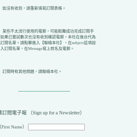
2）如沒有收到，請重新填寫訂閱表格。
3）某些不太流行使用的電郵，可能較難成功完成訂閱手
。如果已嘗試數次也沒有收到確認電郵，本社在後台代為
訂閱名單。請點擊進入【聯絡本社】，在subject這項說
入訂閱名單，在Message寫上姓名及電郵。
4）訂閱時有其他問題，請聯絡本社。
訂閱電子報 （Sign up for a Newsletter）
First Name）