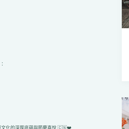
：
化的深厚底蘊與節慶喜悅 🇨🇳❤️