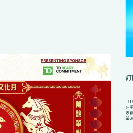
訂
（
在
圾箱
單