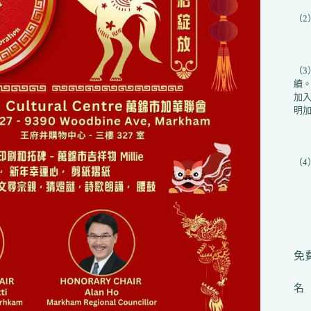
（
（
續
加入
明加
（
免費
名（