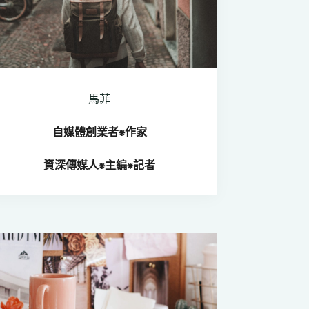
馬菲
自媒體創業者⁕
作家
資深傳媒人
⁕
主編⁕記者