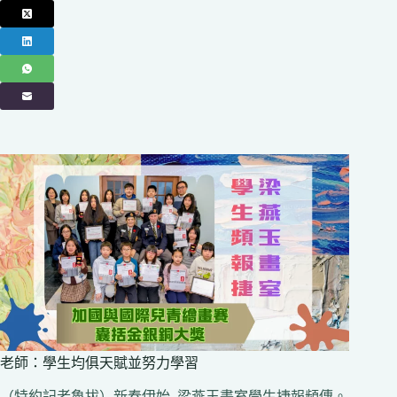
老師：學生均俱天賦並努力學習
（特約記者魯拔）新春伊始, 梁燕玉畫室學生捷報頻傳。