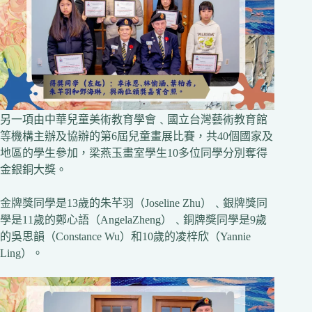
另一項由中華兒童美術教育學會﹑國立台灣藝術教育館
等機構主辦及協辦的第6屆兒童畫展比賽，共40個國家及
地區的學生參加，梁燕玉畫室學生10多位同學分別奪得
金銀銅大獎。
金牌獎同學是13歲的朱芊羽（Joseline Zhu）﹑銀牌獎同
學是11歲的鄭心語（AngelaZheng）﹑銅牌獎同學是9歲
的吳思韻（Constance Wu）和10歲的凌梓欣（Yannie
Ling）。