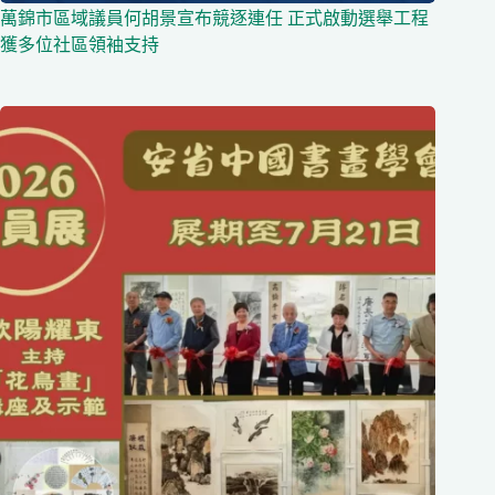
萬錦市區域議員何胡景宣布競逐連任 正式啟動選舉工程
獲多位社區領袖支持