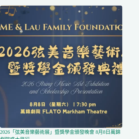
2026「弦美音樂藝術展」暨獎學金頒發晚會 8月8日萬錦