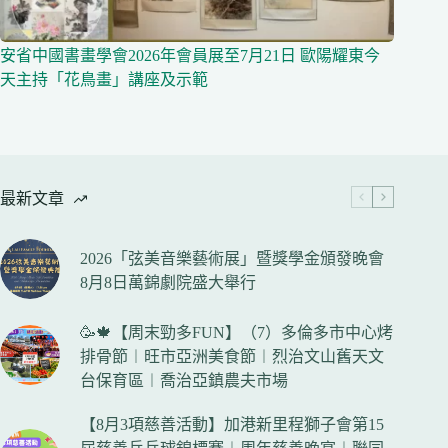
安省中國書畫學會2026年會員展至7月21日 歐陽耀東今
天主持「花鳥畫」講座及示範
最新文章
2026「弦美音樂藝術展」暨獎學金頒發晚會
8月8日萬錦劇院盛大舉行
🥳🍁【周末勁多FUN】（7）多倫多市中心烤
排骨節︱旺市亞洲美食節︱烈治文山舊天文
台保育區︱喬治亞鎮農夫市場
【8月3項慈善活動】加港新里程獅子會第15