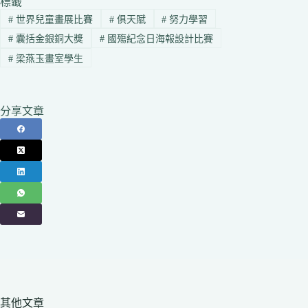
標籤
#
世界兒童畫展比賽
#
俱天賦
#
努力學習
#
囊括金銀銅大獎
#
國殤紀念日海報設計比賽
#
梁燕玉畫室學生
分享文章
其他文章