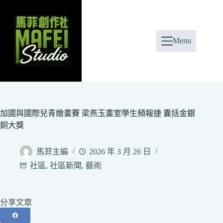
Skip
to
content
Menu
加國與國際兒青繪畫賽 梁燕玉畫室學生頻報捷 囊括金銀
銅大獎
馬菲主編
2026 年 3 月 26 日
社區
,
社區新聞
,
藝術
分享文章